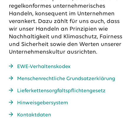
regelkonformes unternehmerisches
13.07.2026
EWE VERTRIEB GmbH
Handeln, konsequent im Unternehmen
Neue Wärmepumpenförderung: EWE gibt Orientierung
verankert. Dazu zählt für uns auch, dass
30.06.2026
EWE NETZ GmbH
wir unser Handeln an Prinzipien wie
Spatenstich für erste Wasserstoffpipeline im Nordwesten
Nachhaltigkeit und Klimaschutz, Fairness
und Sicherheit sowie den Werten unserer
09.06.2026
EWE AG
Unternehmenskultur ausrichten.
Salzgitter AG und EWE schließen Vertrag über die ...
EWE-Verhaltenskodex
Alle Pressemitteilungen
Menschenrechtliche Grundsatzerklärung
Das EWE-Jobportal
Unsere neuesten Stellenangebote
Lieferkettensorgfaltspflichtengesetz
Hinweisgebersystem
Kontaktdaten