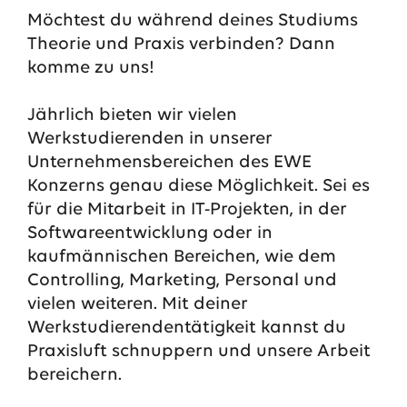
Möchtest du während deines Studiums
13.07.2026
EWE VERTRIEB GmbH
Theorie und Praxis verbinden? Dann
Neue Wärmepumpenförderung: EWE gibt Orientierung
komme zu uns!
30.06.2026
EWE NETZ GmbH
Spatenstich für erste Wasserstoffpipeline im Nordwesten
Jährlich bieten wir vielen
Werkstudierenden in unserer
09.06.2026
EWE AG
Salzgitter AG und EWE schließen Vertrag über die ...
Unternehmensbereichen des EWE
Konzerns genau diese Möglichkeit. Sei es
für die Mitarbeit in IT-Projekten, in der
Alle Pressemitteilungen
Softwareentwicklung oder in
kaufmännischen Bereichen, wie dem
Controlling, Marketing, Personal und
vielen weiteren. Mit deiner
Werkstudierendentätigkeit kannst du
Praxisluft schnuppern und unsere Arbeit
bereichern.