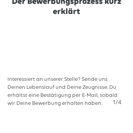
Der Bewerbungsprozess kurz
Coach. Hier bekommst du Zeit zur
Selbstreflexion und Erkundung deiner
erklärt
individuellen Persönlichkeit, Stärken und
Werte geschenkt
Interessiert an unserer Stelle? Sende uns
We
Deinen Lebenslauf und Deine Zeugnisse. Du
zu
erhältst eine Bestätigung per E-Mail, sobald
pe
1/4
wir Deine Bewerbung erhalten haben.
1.
Online Bewerbung