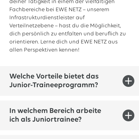
deiner Tätigkeit in einem der vielfältigen
Fachbereiche bei EWE NETZ – unserem
Infrastrukturdienstleister auf
Verteilnetzebene – hast du die Möglichkeit,
dich persönlich zu entfalten und beruflich zu
orientieren. Lerne dich und EWE NETZ aus
allen Perspektiven kennen!
Welche Vorteile bietet das
Junior-Traineeprogramm?
Juniortrainees erhalten eine bevorzugte
In welchem Bereich arbeite
Einladung zum Auswahlverfahren des
ich als Juniortrainee?
Konzern-Traineeprogramms
.
Aufbau eines großen
Netzwerks
durch