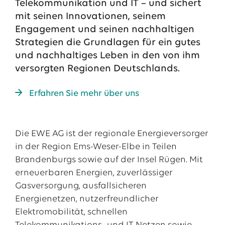
Telekommunikation und IT – und sichert
13.07.2026
mit seinen Innovationen, seinem
EWE VERTRIEB GmbH
Neue Wärmepumpenförderung: EWE gibt Orientierung
Engagement und seinen nachhaltigen
Strategien die Grundlagen für ein gutes
30.06.2026
EWE NETZ GmbH
und nachhaltiges Leben in den von ihm
Spatenstich für erste Wasserstoffpipeline im Nordwesten
versorgten Regionen Deutschlands.
09.06.2026
EWE AG
Salzgitter AG und EWE schließen Vertrag über die ...
Erfahren Sie mehr über uns
Alle Pressemitteilungen
Die EWE AG ist der regionale Energieversorger
Das EWE-Jobportal
in der Region Ems-Weser-Elbe in Teilen
Unsere neuesten Stellenangebote
Brandenburgs sowie auf der Insel Rügen. Mit
erneuerbaren Energien, zuverlässiger
Gasversorgung, ausfallsicheren
Energienetzen, nutzerfreundlicher
Elektromobilität, schnellen