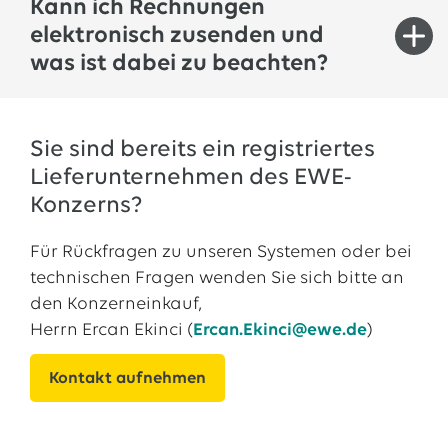
Dokumente rund um den Einkauf des EWE
Kann ich Rechnungen
Überblick zu erhalten, nutzen sie gerne die
Konzerns werden in der Kachel "
Downloadcenter
"
elektronisch zusenden und
Kachel
Qualifikationssysteme und
bereitgestellt.
was ist dabei zu beachten?
Ausschreibungen.
Für den Versand von Rechnungen auf
Sie sind bereits ein registriertes
elektronischem Weg beachten Sie bitte die
Lieferunternehmen des EWE-
Hinweise auf ihrer Bestellung.
Konzerns?
Für Rückfragen zu unseren Systemen oder bei
technischen Fragen wenden Sie sich bitte an
den Konzerneinkauf,
Herrn Ercan Ekinci (
Ercan.Ekinci@ewe.de
)
Kontakt aufnehmen