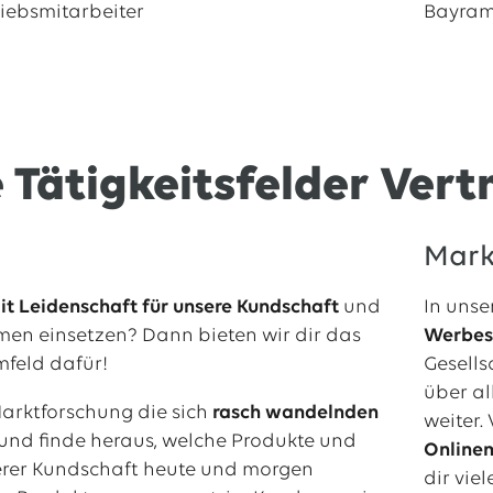
riebsmitarbeiter
Bayram
 Tätigkeitsfelder Ver
Mark
it Leidenschaft für unsere Kundschaft
und
In unse
en einsetzen? Dann bieten wir dir das
Werbes
feld dafür!
Gesells
über al
Marktforschung die sich
rasch wandelnden
weiter.
 und finde heraus, welche Produkte und
Online
erer Kundschaft heute und morgen
dir viel