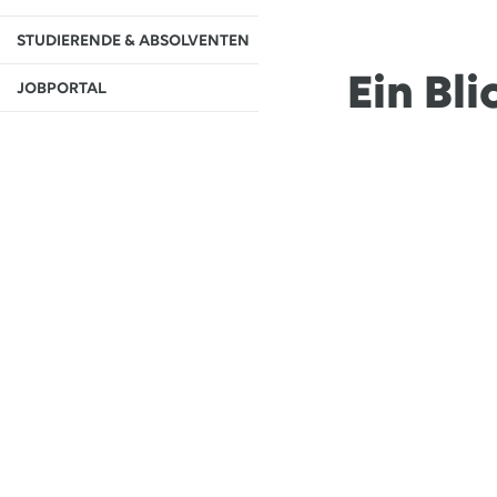
13.07.2026
EWE VERTRIEB GmbH
STUDIERENDE & ABSOLVENTEN
Neue Wärmepumpenförderung: EWE gibt Orientierung
Ein Bli
JOBPORTAL
30.06.2026
EWE NETZ GmbH
Spatenstich für erste Wasserstoffpipeline im Nordwesten
09.06.2026
EWE AG
Salzgitter AG und EWE schließen Vertrag über die ...
Alle Pressemitteilungen