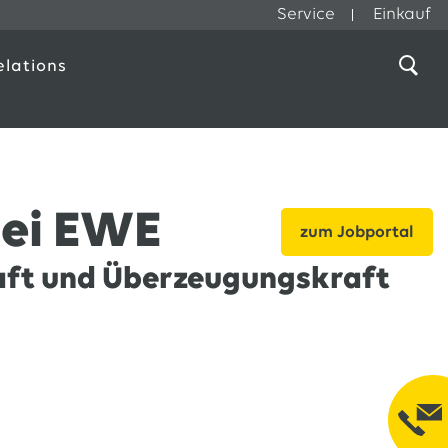
Service
Einkauf
elations
bei EWE
zum Jobportal
ft und Überzeugungskraft