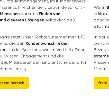
im Produktmanagement, im Kundenservice
nserer zahlreichen Servicepunkte vor Ort –
Wenn
B
t Menschen
und das
Finden von
erkläru
und cleveren Lösungen
sollte dir Spaß
dann sc
BTC int
Sparte setzt unser Tochterunternehmen BTC
In der
U
ente, die den
Kundenwunsch in den
zwisch
len
– in der Beratung wie im Vertrieb. Denn
Bezugsg
au: Wissen, Engagement und die
extern
jedes Mitarbeitenden sind entscheidend für
Pressem
ehmenserfolg!
Media.
iesem Bereich
freie