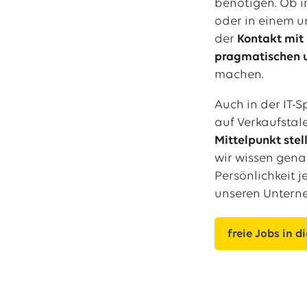
benötigen. Ob 
oder in einem u
der
Kontakt mi
pragmatischen 
machen.
Auch in der IT-
auf Verkaufstal
Mittelpunkt stel
wir wissen gen
Persönlichkeit 
unseren Untern
freie Jobs in d