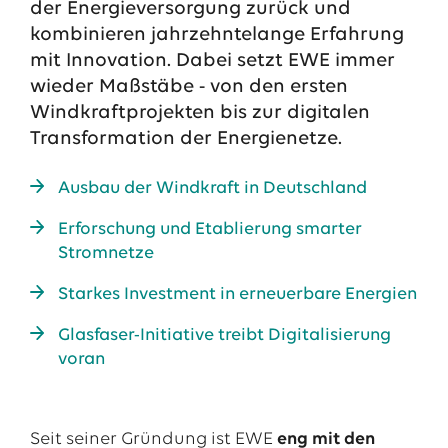
der Energieversorgung zurück und
13.07.2026
EWE VERTRIEB GmbH
kombinieren jahrzehntelange Erfahrung
Neue Wärmepumpenförderung: EWE gibt Orientierung
mit Innovation. Dabei setzt EWE immer
wieder Maßstäbe - von den ersten
30.06.2026
EWE NETZ GmbH
Windkraftprojekten bis zur digitalen
Spatenstich für erste Wasserstoffpipeline im Nordwesten
Transformation der Energienetze.
09.06.2026
EWE AG
Salzgitter AG und EWE schließen Vertrag über die ...
Ausbau der Windkraft in Deutschland
Erforschung und Etablierung smarter
Alle Pressemitteilungen
Stromnetze
Das EWE-Jobportal
Starkes Investment in erneuerbare Energien
Unsere neuesten Stellenangebote
Glasfaser-Initiative treibt Digitalisierung
voran
Seit seiner Gründung ist EWE
eng mit den