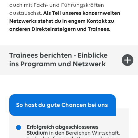
auch mit Fach- und Führungskräften
➔ Traineereferentin / Traineereferent:
austauschst.
Als Teil unseres konzernweiten
Die Traineereferenten und Traineereferentinnen
Netzwerks stehst du in engem Kontakt zu
betreuen das Programm und stehen für alle
anderen Direkteinsteigern und Trainees.
Fragen rund um die Organisation und Planung
zur Verfügung. Der regelmäßige Austausch mit
ihnen unterstützt dich in deiner persönlichen
Entwicklung.
Trainees berichten - Einblicke
ins Programm und Netzwerk
➔ Mentor / Mentorin:
Eine Führungskraft oder eine Expertin
beziehungsweise ein Experte steht dir ab dem
Eindrücke unserer EWE-Trainees:
zweiten Jahr zur persönlichen und fachlichen
Kompetenzentwicklung zur Seite.
So hast du gute Chancen bei uns
Erfolgreich abgeschlossenes
Studium
in den Bereichen Wirtschaft,