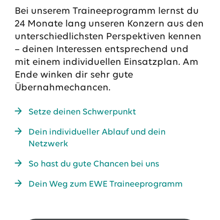
Bei unserem Traineeprogramm lernst du
13.07.2026
EWE VERTRIEB GmbH
24 Monate lang unseren Konzern aus den
Neue Wärmepumpenförderung: EWE gibt Orientierung
unterschiedlichsten Perspektiven kennen
30.06.2026
EWE NETZ GmbH
– deinen Interessen entsprechend und
Spatenstich für erste Wasserstoffpipeline im Nordwesten
mit einem individuellen Einsatzplan. Am
Ende winken dir sehr gute
09.06.2026
EWE AG
Salzgitter AG und EWE schließen Vertrag über die ...
Übernahmechancen.
Setze deinen Schwerpunkt
Alle Pressemitteilungen
Dein individueller Ablauf und dein
Netzwerk
So hast du gute Chancen bei uns
Dein Weg zum EWE Traineeprogramm