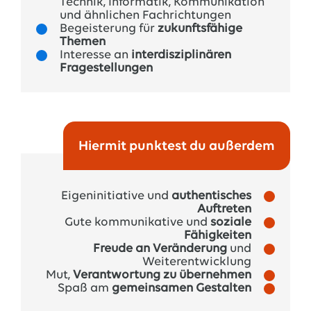
Technik, Informatik, Kommunikation
und ähnlichen Fachrichtungen
Begeisterung für
zukunftsfähige
Themen
Interesse an
interdisziplinären
Fragestellungen
Trainee Moritz erklärt Vorteile des
Traineeprogramms bei EWE –
Hiermit punktest du außerdem
#dasMorgenmachen
Eigeninitiative und
authentisches
Auftreten
Gute kommunikative und
soziale
Fähigkeiten
Freude an Veränderung
und
Weiterentwicklung
Mut,
Verantwortung zu übernehmen
Spaß am
gemeinsamen Gestalten