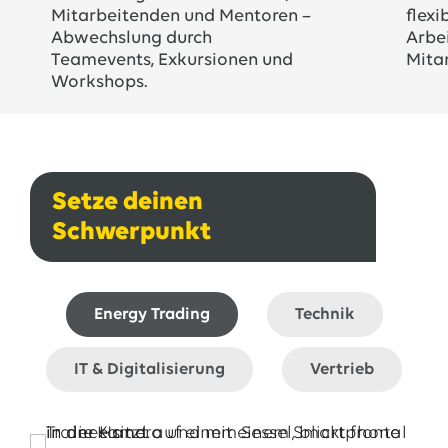
Mitarbeitenden und Mentoren –
flexi
Abwechslung durch
Arbei
Teamevents, Exkursionen und
Mitar
Workshops.
Setze deinen
Schwerpunkt
Energy Trading
Technik
IT & Digitalisierung
Vertrieb