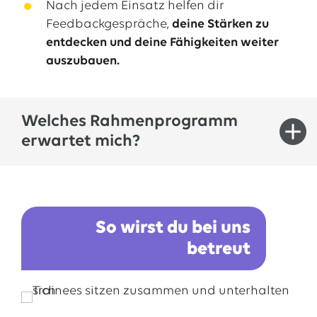
Nach jedem Einsatz helfen dir
Feedbackgespräche,
deine Stärken zu
entdecken und deine Fähigkeiten weiter
auszubauen.
Welches Rahmenprogramm
erwartet mich?
Du nimmst an interdisziplinären Netzwerk-
und Traineetreffen teil, bei denen du dich
So wirst du bei uns
zusammen mit anderen Direkteinsteigenden
betreut
aus unterschiedlichen EWE-Gesellschaften
mit Fach- und Führungskräften des Konzerns
austauschst.
Wir organisieren gemeinsame Exkursionen,