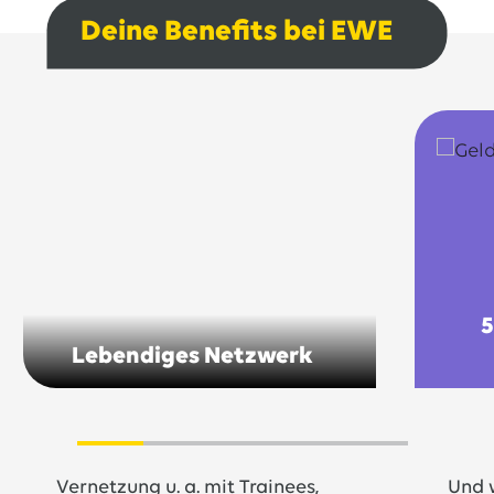
Deine Benefits bei EWE
5
Lebendiges Netzwerk
Vernetzung u. a. mit Trainees,
Und 