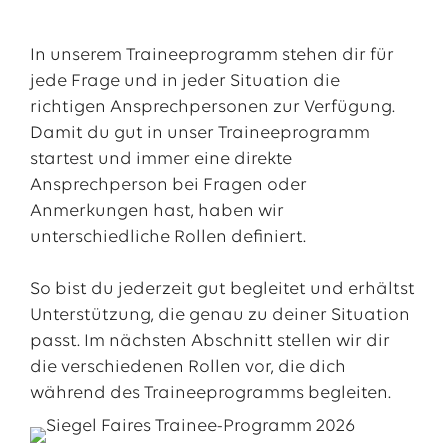
beispielsweise eine Besichtigung des
Hybridspeichers in Varel oder einer unserer
In unserem Traineeprogramm stehen dir für
Windkraftanlagen. Bei einem Besuch unserer
jede Frage und in jeder Situation die
Dependance in Berlin bekommst du
richtigen Ansprechpersonen zur Verfügung.
hautnah einen Einblick in aktuelle
Damit du gut in unser Traineeprogramm
Diskussionen zur Energiewende.
startest und immer eine direkte
Ansprechperson bei Fragen oder
Du übernimmst die Verantwortung für eine
Anmerkungen hast, haben wir
Veranstaltungsreihe von Trainees für
unterschiedliche Rollen definiert.
Trainees. Bei diesen EnergieSymposien
kannst du deine Kreativität, dein
So bist du jederzeit gut begleitet und erhältst
Organisationstalent und dein Interesse an
Unterstützung, die genau zu deiner Situation
innovativen Themen einbringen, denn du
passt. Im nächsten Abschnitt stellen wir dir
gestaltest sie von der Konzeption bis zur
die verschiedenen Rollen vor, die dich
Durchführung aktiv und eigenverantwortlich
während des Traineeprogramms begleiten.
mit.
Unsere individuell auf unsere Trainees