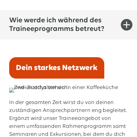
zugeschnittenen Seminare zu Themen wie
Kommunikation, Konflikt- oder
Wie werde ich während des
Verhandlungsmanagement, sowie weitere
Traineeprogramms betreut?
gezielte persönliche und fachliche
Weiterbildungen unterstützen dich dabei,
verantwortungsvolle Aufgaben und Projekte
➔ Buddy:
zu übernehmen.
Diese Rolle übernehmen Trainees im zweiten
Dein starkes Netzwerk
Jahr. Sie erleichtern dir den Einstieg, helfen dir,
dich zurechtzufinden, und erläutern dir das
EWE-Einmaleins.
➔ Pate / Patin:
In der gesamten Zeit wirst du von deinen
Sie sind in deiner ersten Station für dich da und
zuständigen Ansprechpartnern eng begleitet.
unterstützen dich bei deinem fachlichen
Ergänzt wird unser Traineeangebot von
Einstieg. Außerdem steuern sie Ideen für
einem umfassenden Rahmenprogramm samt
mögliche Stationen bei.
Seminaren und Exkursionen, bei dem du dich