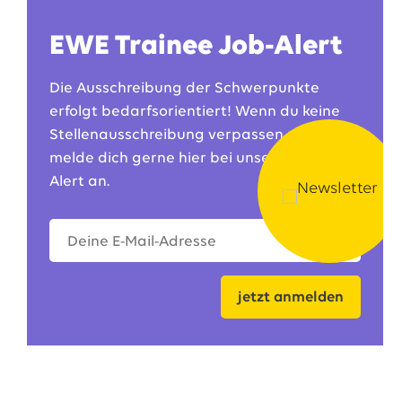
EWE Trainee Job-Alert
Die Ausschreibung der Schwerpunkte
erfolgt bedarfsorientiert! Wenn du keine
Stellenausschreibung verpassen möchtest,
melde dich gerne hier bei unserem Job-
Alert an.