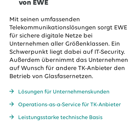
von EWE
13.07.2026
EWE VERTRIEB GmbH
Neue Wärmepumpenförderung: EWE gibt Orientierung
Mit seinen umfassenden
Telekommunikationslösungen sorgt EWE
30.06.2026
EWE NETZ GmbH
für sichere digitale Netze bei
Spatenstich für erste Wasserstoffpipeline im Nordwesten
Unternehmen aller Größenklassen. Ein
09.06.2026
EWE AG
Schwerpunkt liegt dabei auf IT-Security.
Salzgitter AG und EWE schließen Vertrag über die ...
Außerdem übernimmt das Unternehmen
auf Wunsch für andere TK-Anbieter den
Alle Pressemitteilungen
Betrieb von Glasfasernetzen.
Das EWE-Jobportal
Lösungen für Unternehmenskunden
Unsere neuesten Stellenangebote
Operations-as-a-Service für TK-Anbieter
Leistungsstarke technische Basis