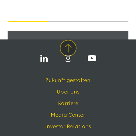
Oft gestellte Fragen
Wie funktioniert der Bewerbungsprozess?
Zukunft gestalten
Welche Ausbildung ist gewünscht? Diese
Über uns
und weitere Fragen beantworten wir dir!
Karriere
Media Center
Investor Relations