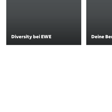
Diversity bei EWE
Deine Be