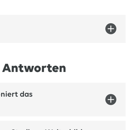
e Antworten
ebenslauf und
E-Mail, sobald
niert das
den sich alle offenen Stellen und Hinweise für