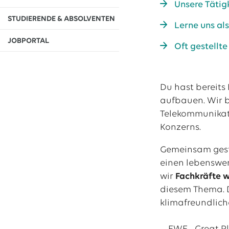
Unsere Tätig
13.07.2026
EWE VERTRIEB GmbH
STUDIERENDE & ABSOLVENTEN
Lerne uns al
Neue Wärmepumpenförderung: EWE gibt Orientierung
JOBPORTAL
Oft gestellt
30.06.2026
EWE NETZ GmbH
Spatenstich für erste Wasserstoffpipeline im Nordwesten
09.06.2026
EWE AG
Du hast bereits
Salzgitter AG und EWE schließen Vertrag über die ...
aufbauen. Wir b
Telekommunikati
Alle Pressemitteilungen
Konzerns.
Gemeinsam gesta
einen lebenswer
wir
Fachkräfte w
diesem Thema. 
klimafreundliche