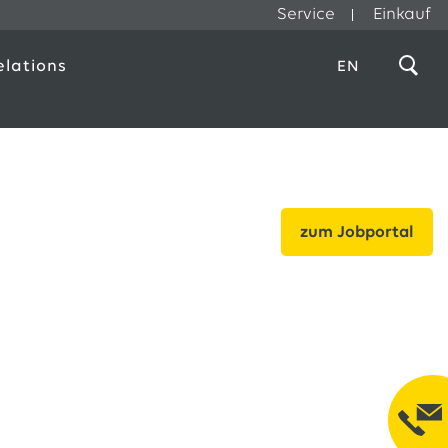
Service
Einkauf
elations
EN
zum Jobportal