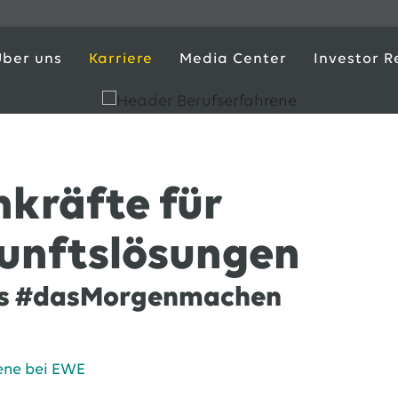
Über uns
Karriere
Media Center
Investor R
hkräfte für
unftslösungen
ns #dasMorgenmachen
ene bei EWE