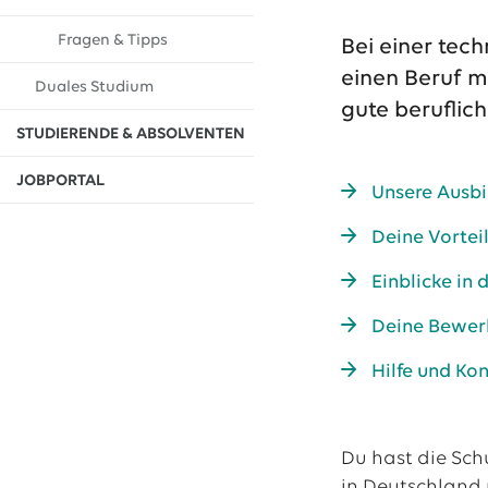
13.07.2026
EWE VERTRIEB GmbH
Fragen & Tipps
Bei einer tec
Neue Wärmepumpenförderung: EWE gibt Orientierung
einen Beruf m
Duales Studium
30.06.2026
EWE NETZ GmbH
gute beruflich
Spatenstich für erste Wasserstoffpipeline im Nordwesten
STUDIERENDE & ABSOLVENTEN
09.06.2026
EWE AG
JOBPORTAL
Unsere Ausb
Salzgitter AG und EWE schließen Vertrag über die ...
Deine Vortei
Alle Pressemitteilungen
Einblicke in
Deine Bewe
Hilfe und Ko
Du hast die Sch
in Deutschland 