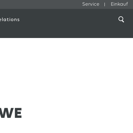
Service
Einkauf
elations
EWE