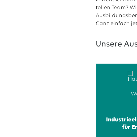
tollen Team? Wi
Ausbildungsberuf
Ganz einfach je
Unsere Au
Industriee
für E