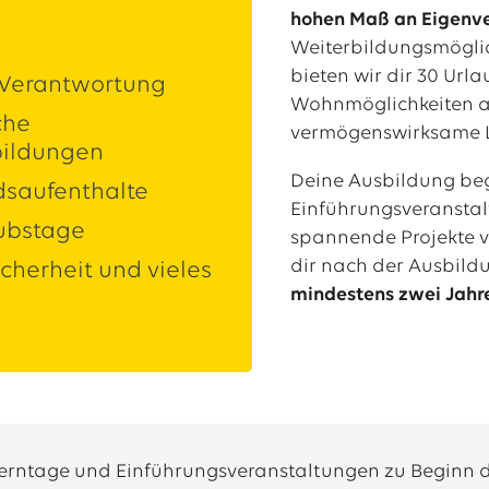
hohen Maß an Eigenv
Weiterbildungsmögli
bieten wir dir 30 Url
 Verantwortung
Wohnmöglichkeiten 
che
vermögenswirksame L
bildungen
Deine Ausbildung be
dsaufenthalte
Einführungsveranstalt
ubstage
spannende Projekte vo
dir nach der Ausbil
icherheit und vieles
mindestens zwei Jahr
erntage und Einführungsveranstaltungen zu Beginn 