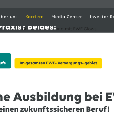
Über uns
Karriere
Media Center
Investor R
Praxis? Beides!
genmachen
ufe
Im gesamten EWE- Versorgungs- gebiet
ne Ausbildung bei 
einen zukunftssicheren Beruf!