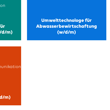
Umwelttechnologe für
für
Abwasserbewirtschaftung
w/d/m)
(w/d/m)
/d/m)