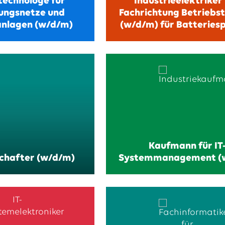
echnologe für
Industrieelektriker
tungsnetze und
Fachrichtung Betriebs
anlagen (w/d/m)
(w/d/m) für Batteries
Kaufmann für IT
chafter (w/d/m)
Systemmanagement (