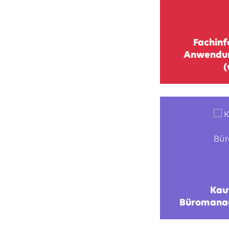
Fachinf
Anwendun
(
Kau
Büromana