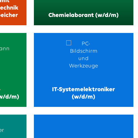
 mit
technik
peicher
Chemielaborant (w/d/m)
-
IT-System­elektroniker
w/d/m)
(w/d/m)