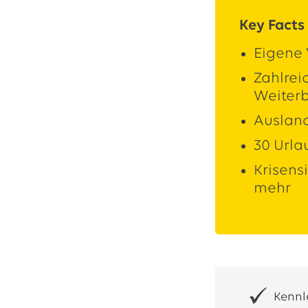
Key Facts
Eigene
Zahlrei
Weiter
Auslan
30 Urla
Krisens
mehr
Kennl