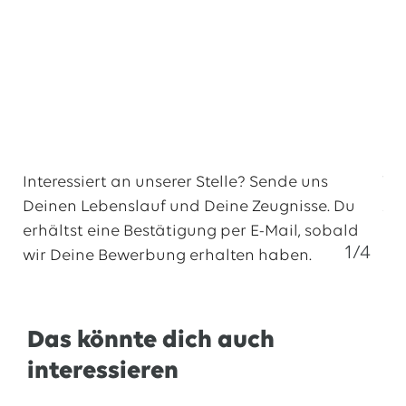
Interessiert an unserer Stelle? Sende uns
We
Deinen Lebenslauf und Deine Zeugnisse. Du
zu
erhältst eine Bestätigung per E-Mail, sobald
pe
1/4
wir Deine Bewerbung erhalten haben.
1.
Online Bewerbung
Das könnte dich auch
interessieren