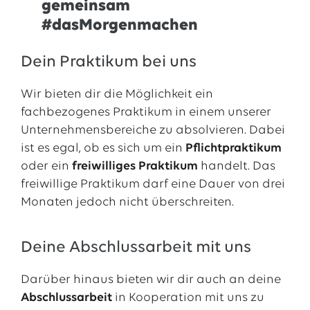
gemeinsam
13.07.2026
EWE VERTRIEB GmbH
#dasMorgenmachen
Neue Wärmepumpenförderung: EWE gibt Orientierung
Dein Praktikum bei uns
30.06.2026
EWE NETZ GmbH
Spatenstich für erste Wasserstoffpipeline im Nordwesten
Wir bieten dir die Möglichkeit ein
09.06.2026
EWE AG
fachbezogenes Praktikum in einem unserer
Salzgitter AG und EWE schließen Vertrag über die ...
Unternehmensbereiche zu absolvieren. Dabei
ist es egal, ob es sich um ein
Pflichtpraktikum
Alle Pressemitteilungen
oder ein
freiwilliges Praktikum
handelt. Das
freiwillige Praktikum darf eine Dauer von drei
Monaten jedoch nicht überschreiten.
Deine Abschlussarbeit mit uns
Darüber hinaus bieten wir dir auch an deine
Abschlussarbeit
in Kooperation mit uns zu