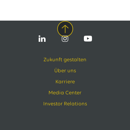
13.07.2026
EWE VERTRIEB GmbH
Neue Wärmepumpenförderung: EWE gibt Orientierung
30.06.2026
EWE NETZ GmbH
Spatenstich für erste Wasserstoffpipeline im Nordwesten
09.06.2026
EWE AG
Salzgitter AG und EWE schließen Vertrag über die ...
Zukunft gestalten
Alle Pressemitteilungen
Über uns
Das EWE-Jobportal
Karriere
Unsere neuesten Stellenangebote
Media Center
Investor Relations