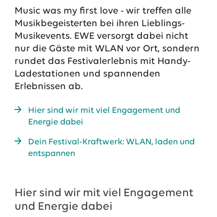
Music was my first love - wir treffen alle
13.07.2026
EWE VERTRIEB GmbH
Musikbegeisterten bei ihren Lieblings-
Neue Wärmepumpenförderung: EWE gibt Orientierung
Musikevents. EWE versorgt dabei nicht
30.06.2026
EWE NETZ GmbH
nur die Gäste mit WLAN vor Ort, sondern
Spatenstich für erste Wasserstoffpipeline im Nordwesten
rundet das Festivalerlebnis mit Handy-
Ladestationen und spannenden
09.06.2026
EWE AG
Salzgitter AG und EWE schließen Vertrag über die ...
Erlebnissen ab.
Hier sind wir mit viel Engagement und
Alle Pressemitteilungen
Energie dabei
Das EWE-Jobportal
Dein Festival-Kraftwerk: WLAN, laden und
Unsere neuesten Stellenangebote
entspannen
Hier sind wir mit viel Engagement
und Energie dabei