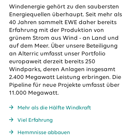
Windenergie gehört zu den saubersten
13.07.2026
EWE VERTRIEB GmbH
Energiequellen überhaupt. Seit mehr als
Neue Wärmepumpenförderung: EWE gibt Orientierung
40 Jahren sammelt EWE daher bereits
30.06.2026
EWE NETZ GmbH
Erfahrung mit der Produktion von
Spatenstich für erste Wasserstoffpipeline im Nordwesten
grünem Strom aus Wind - an Land und
auf dem Meer. Über unsere Beteiligung
09.06.2026
EWE AG
Salzgitter AG und EWE schließen Vertrag über die ...
an Alterric umfasst unser Portfolio
europaweit derzeit bereits 250
Windparks, deren Anlagen insgesamt
Alle Pressemitteilungen
2.400 Megawatt Leistung erbringen. Die
Das EWE-Jobportal
Pipeline für neue Projekte umfasst über
Unsere neuesten Stellenangebote
11.000 Megawatt.
Mehr als die Hälfte Windkraft
Viel Erfahrung
Hemmnisse abbauen