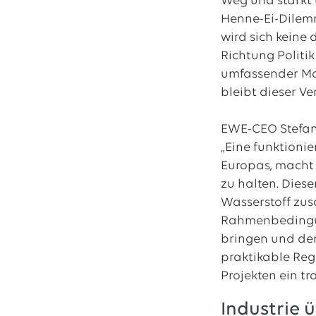
Weg und stärkt 
Henne-Ei-Dilemm
wird sich keine
Richtung Politi
umfassender Ma
bleibt dieser V
EWE-CEO Stefan
„Eine funktionie
Europas, macht 
zu halten. Diese
Wasserstoff zus
Rahmenbedingun
bringen und den
praktikable Reg
Projekten ein t
Industrie