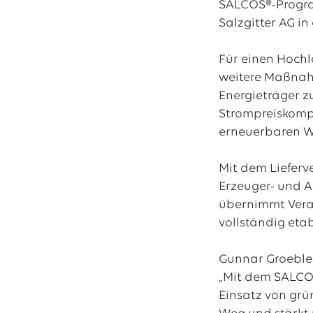
SALCOS®-Program
Salzgitter AG i
Für einen Hochl
weitere Maßnah
Energieträger z
Strompreiskompe
erneuerbaren Wa
Mit dem Lieferv
Erzeuger- und Ab
übernimmt Veran
vollständig etabl
Gunnar Groebler,
„Mit dem SALCOS
Einsatz von grün