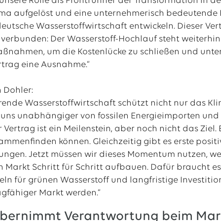
unsere Rolle als Frontrunner der Transformation in de
a aufgelöst und eine unternehmerisch bedeutende En
 deutsche Wasserstoffwirtschaft entwickeln. Dieser Ve
k verbunden: Der Wasserstoff-Hochlauf steht weiterhi
ßnahmen, um die Kostenlücke zu schließen und unter
ertrag eine Ausnahme.“
 Dohler:
rende Wasserstoffwirtschaft schützt nicht nur das Klim
uns unabhängiger von fossilen Energieimporten und h
r Vertrag ist ein Meilenstein, aber noch nicht das Zie
ammenfinden können. Gleichzeitig gibt es erste positi
gen. Jetzt müssen wir dieses Momentum nutzen, weit
 Markt Schritt für Schritt aufbauen. Dafür braucht e
eln für grünen Wasserstoff und langfristige Investiti
ragfähiger Markt werden.“
 übernimmt Verantwortung beim Mar