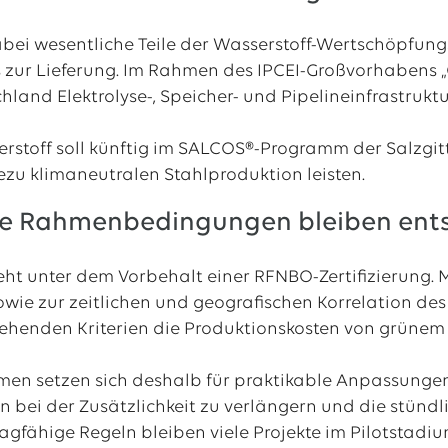
ei wesentliche Teile der Wasserstoff-Wertschöpfung
 zur Lieferung. Im Rahmen des IPCEI-Großvorhabens „
land Elektrolyse-, Speicher- und Pipelineinfrastruktu
rstoff soll künftig im SALCOS®-Programm der Salzgit
ezu klimaneutralen Stahlproduktion leisten.
che Rahmenbedingungen bleiben ent
teht unter dem Vorbehalt einer RFNBO-Zertifizierung
sowie zur zeitlichen und geografischen Korrelation 
ehenden Kriterien die Produktionskosten von grünem 
en setzen sich deshalb für praktikable Anpassungen 
n bei der Zusätzlichkeit zu verlängern und die stündl
ragfähige Regeln bleiben viele Projekte im Pilotstadiu