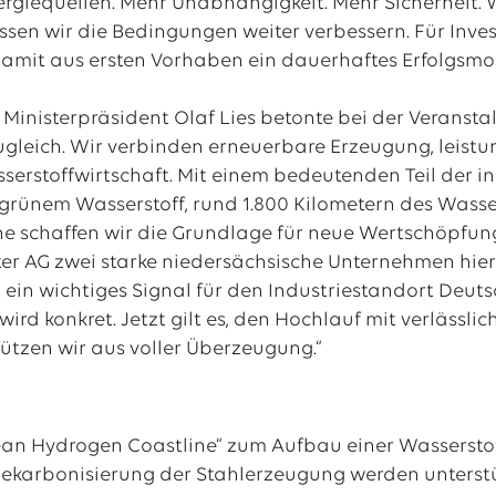
rgiequellen. Mehr Unabhängigkeit. Mehr Sicherheit. 
üssen wir die Bedingungen weiter verbessern. Für Inves
Damit aus ersten Vorhaben ein dauerhaftes Erfolgsmod
Ministerpräsident Olaf Lies betonte bei der Veranstalt
ugleich. Wir verbinden erneuerbare Erzeugung, leistu
sserstoffwirtschaft. Mit einem bedeutenden Teil der 
grünem Wasserstoff, rund 1.800 Kilometern des Wasse
he schaffen wir die Grundlage für neue Wertschöpfun
ter AG zwei starke niedersächsische Unternehmen hie
 ein wichtiges Signal für den Industriestandort Deuts
wird konkret. Jetzt gilt es, den Hochlauf mit verläs
ützen wir aus voller Überzeugung.“
lean Hydrogen Coastline“ zum Aufbau einer Wasserst
ekarbonisierung der Stahlerzeugung werden unterstü