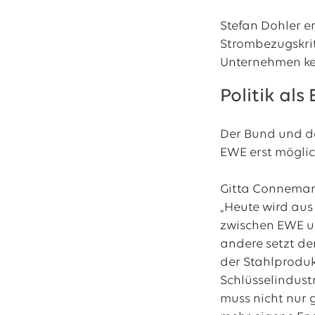
Stefan Dohler e
Strombezugskrit
Unternehmen kei
Politik als
Der Bund und da
EWE erst mögli
Gitta Conneman
„Heute wird aus
zwischen EWE un
andere setzt de
der Stahlprodukt
Schlüsselindustr
muss nicht nur 