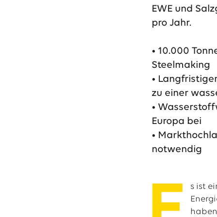
EWE und Salzg
pro Jahr.
Das EWE-Jobport
Unsere neuesten S
• 10.000 Tonn
Steelmaking
• Langfristige
zu einer wass
• Wasserstoff
Europa bei
• Markthochla
notwendig
E
s ist 
Energi
haben 