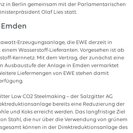
nz in Berlin gemeinsam mit der Parlamentarischen
isterpräsident Olaf Lies statt.
s Emden
gawatt-Erzeugungsanlage, die EWE derzeit in
t einem Wasserstoff-Lieferanten. Vorgesehen ist ab
toff-Kernnetz. Mit dem Vertrag, der zunächst eine
rsten Ausbaustufe der Anlage in Emden vermarktet
Weitere Liefermengen von EWE stehen damit
Verfügung.
ter Low CO2 Steelmaking – der Salzgitter AG
rektreduktionsanlage bereits eine Reduzierung der
le und Koks erreicht werden. Das langfristige Ziel
 von Stahl, die nur über die Verwendung von grünem
Insgesamt können in der Direktreduktionsanlage des