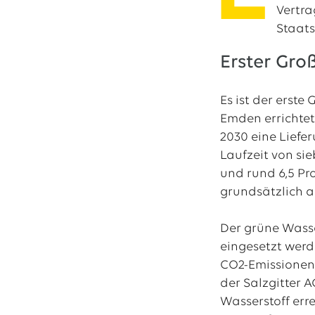
Vertra
Staats
Erster Gro
Es ist der erst
Emden errichtet
2030 eine Liefe
Laufzeit von si
und rund 6,5 Pr
grundsätzlich a
Der grüne Wasse
eingesetzt werd
CO2-Emissionen 
der Salzgitter 
Wasserstoff err