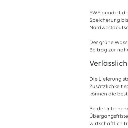
EWE bündelt dab
Speicherung bis
Nordwestdeutsch
Der grüne Wasse
Beitrag zur nah
Verlässli
Die Lieferung s
Zusätzlichkeit 
können die best
Beide Unternehm
Übergangsfriste
wirtschaftlich t