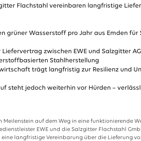
itter Flachstahl vereinbaren langfristige Lie
al
tellenangebote
en grüner Wasserstoff pro Jahr aus Emden fü
r Liefervertrag zwischen EWE und Salzgitter AG
erstoffbasierten Stahlherstellung
wirtschaft trägt langfristig zur Resilienz und
uf steht jedoch weiterhin vor Hürden – verläs
ein Meilenstein auf dem Weg in eine funktionierende W
edienstleister EWE und die Salzgitter Flachstahl Gmb
eine langfristige Vereinbarung über die Lieferung v