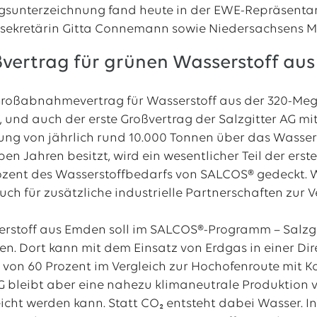
gsunterzeichnung fand heute in der EWE-Repräsenta
sekretärin Gitta Connemann sowie Niedersachsens Min
ßvertrag für grünen Wasserstoff au
e Großabnahmevertrag für Wasserstoff aus der 320-Me
, und auch der erste Großvertrag der Salzgitter AG mi
rung von jährlich rund 10.000 Tonnen über das Wassers
eben Jahren besitzt, wird ein wesentlicher Teil der e
ozent des Wasserstoffbedarfs von SALCOS® gedeckt. 
uch für zusätzliche industrielle Partnerschaften zur 
rstoff aus Emden soll im SALCOS®-Programm – Salzgit
en. Dort kann mit dem Einsatz von Erdgas in einer Di
von 60 Prozent im Vergleich zur Hochofenroute mit Koh
AG bleibt aber eine nahezu klimaneutrale Produktion
eicht werden kann. Statt CO₂ entsteht dabei Wasser. 