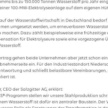
ms bis zu 150.000 Tonnen Wasserstoff pro Jahr eing
n einer 100-MW-Elektrolyseanlage auf dem eigenen Hüt
auf der Wasserstoffwirtschaft in Deutschland bedar
men umgesetzt werden, um erneuerbaren Wasserstoff
u machen. Dazu zählt beispielsweise eine frühzeitige
nsation für Elektrolyseure sowie eine vorgezogene Ü
sserstoff.
ertrag gehen beide Unternehmen aber jetzt schon eine 
nehmerseite ein. Für den Industriestandort Niedersach
twortung und schließt belastbare Vereinbarungen, n
iert ist.
 CEO der Salzgitter AG, erklärt:
®-Programm stellen wir unsere Stahlproduktion schri
em Wasserstoff ist dafür ein zentraler Baustein. Der 