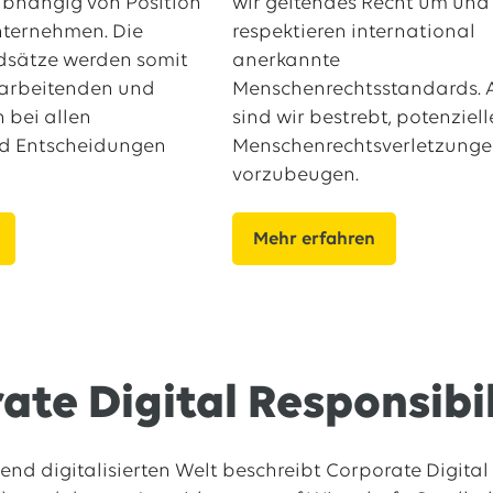
abhängig von Position
wir geltendes Recht um und
nternehmen. Die
respektieren international
dsätze werden somit
anerkannte
tarbeitenden und
Menschenrechtsstandards.
 bei allen
sind wir bestrebt, potenziell
d Entscheidungen
Menschenrechtsverletzung
vorzubeugen.
Mehr erfahren
ate Digital Responsibi
end digitalisierten Welt beschreibt Corporate Digital