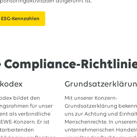
onsoringaktivitäten aufgeführt ist.
 ESG-Kennzahlen
 Compliance-Richtlini
skodex
Grundsatzerkläru
odex bildet den
Mit unserer Konzern-
ngsrahmen für unser
Grundsatzerklärung bekenn
nt als verbindliche
uns zur Achtung und Einhal
n EWE-Konzern. Er ist
Menschenrechte. In unserem
Mitarbeitenden
unternehmerischen Handeln