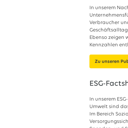
In unserem Nach
Unternehmensfü
Verbraucher und
Geschäftsalltag
Ebenso zeigen w
Kennzahlen enth
Zu unseren Pu
ESG-Facts
In unserem ESG-
Umwelt sind das
Im Bereich Sozi
Versorgungssich