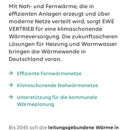
Mit Nah- und Fernwärme, die in
13.07.2026
EWE VERTRIEB GmbH
effizienten Anlagen erzeugt und über
Neue Wärmepumpenförderung: EWE gibt Orientierung
moderne Netze verteilt wird, sorgt EWE
30.06.2026
EWE NETZ GmbH
VERTRIEB für eine klimaschonende
Spatenstich für erste Wasserstoffpipeline im Nordwesten
Wärmeversorgung. Die zukunftssicheren
Lösungen für Heizung und Warmwasser
09.06.2026
EWE AG
Salzgitter AG und EWE schließen Vertrag über die ...
bringen die Wärmewende in
Deutschland voran.
Alle Pressemitteilungen
Effiziente Fernwärmenetze
Das EWE-Jobportal
Klimaschonende Nahwärmenetze
Unsere neuesten Stellenangebote
Unterstützung für die kommunale
Wärmeplanung
Bis 2045 soll die
leitungsgebundene Wärme in