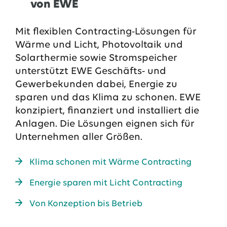
von EWE
13.07.2026
EWE VERTRIEB GmbH
Neue Wärmepumpenförderung: EWE gibt Orientierung
Mit flexiblen Contracting-Lösungen für
Wärme und Licht, Photovoltaik und
30.06.2026
EWE NETZ GmbH
Solarthermie sowie Stromspeicher
Spatenstich für erste Wasserstoffpipeline im Nordwesten
unterstützt EWE Geschäfts- und
09.06.2026
EWE AG
Gewerbekunden dabei, Energie zu
Salzgitter AG und EWE schließen Vertrag über die ...
sparen und das Klima zu schonen. EWE
konzipiert, finanziert und installiert die
Alle Pressemitteilungen
Anlagen. Die Lösungen eignen sich für
Unternehmen aller Größen.
Das EWE-Jobportal
Unsere neuesten Stellenangebote
Klima schonen mit Wärme Contracting
Energie sparen mit Licht Contracting
Von Konzeption bis Betrieb