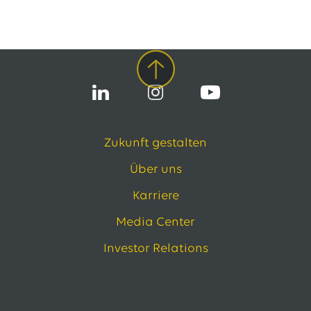
13.07.2026
EWE VERTRIEB GmbH
Neue Wärmepumpenförderung: EWE gibt Orientierung
30.06.2026
EWE NETZ GmbH
Spatenstich für erste Wasserstoffpipeline im Nordwesten
09.06.2026
EWE AG
Salzgitter AG und EWE schließen Vertrag über die ...
Zukunft gestalten
Alle Pressemitteilungen
Über uns
Das EWE-Jobportal
Karriere
Unsere neuesten Stellenangebote
Media Center
Investor Relations