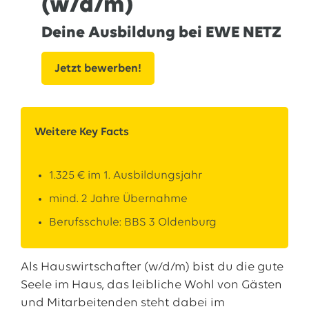
(w/d/m)
13.07.2026
EWE VERTRIEB GmbH
Deine Ausbildung bei EWE NETZ
Neue Wärmepumpenförderung: EWE gibt Orientierung
30.06.2026
EWE NETZ GmbH
Jetzt bewerben!
Spatenstich für erste Wasserstoffpipeline im Nordwesten
09.06.2026
EWE AG
Salzgitter AG und EWE schließen Vertrag über die ...
Weitere Key Facts
Alle Pressemitteilungen
1.325 € im 1. Ausbildungsjahr
mind. 2 Jahre Übernahme
Berufsschule: BBS 3 Oldenburg
Als Hauswirtschafter (w/d/m) bist du die gute
Seele im Haus, das leibliche Wohl von Gästen
und Mitarbeitenden steht dabei im