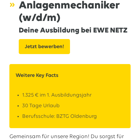
Anlagenmechaniker
13.07.2026
EWE VERTRIEB GmbH
(w/d/m)
Neue Wärmepumpenförderung: EWE gibt Orientierung
30.06.2026
Deine Ausbildung bei EWE NETZ
EWE NETZ GmbH
Spatenstich für erste Wasserstoffpipeline im Nordwesten
Jetzt bewerben!
09.06.2026
EWE AG
Salzgitter AG und EWE schließen Vertrag über die ...
Alle Pressemitteilungen
Weitere Key Facts
1.325 € im 1. Ausbildungsjahr
30 Tage Urlaub
Berufsschule: BZTG Oldenburg
Gemeinsam für unsere Region! Du sorgst für