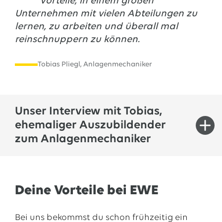
Vorteile, in einem großen
Unternehmen mit vielen Abteilungen zu
lernen, zu arbeiten und überall mal
reinschnuppern zu können.
Tobias Pliegl, Anlagenmechaniker
Unser Interview mit Tobias,
ehemaliger Auszubildender
zum Anlagenmechaniker
Hey Tobias, sag mal: Was sind aus deiner Sicht die
Deine Vorteile bei EWE
größten Vorteile einer Ausbildung bei EWE?
Du hast bei EWE die großen Vorteile, in einem
Bei uns bekommst du schon frühzeitig ein