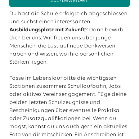
2027
bewerben!
Veranstaltungsort.
Du hast die Schule erfolgreich abgeschlossen
Was denkst du sind die wichtigsten
und suchst einen interessanten
Eigenschaften, um bei EWE erfolgreich zu sein?
Ausbildungsplatz mit Zukunft
? Dann bewirb
dich bei uns. Wir freuen uns über junge
Man muss definitiv selbständig arbeiten können.
Menschen, die Lust auf neue Denkweisen
Natürlich wird man in diese Richtung auch
haben und wissen, wo ihre persönlichen
entsprechend ausgebildet, jedoch sollte man
Stärken liegen.
auch immer eigenständig nach Arbeit und
Aufgaben suchen. Hinzu kommt ein gesundes
Fasse im Lebenslauf bitte die wichtigsten
Maß an Selbstbewusstsein, -vertrauen und
Stationen zusammen: Schullaufbahn, Jobs
Durchsetzungsvermögen, um ein sicheres
oder aktives Vereinsengagement. Füge deine
Arbeiten auf Baustellen gewährleisten zu
beiden letzten Schulzeugnisse und
können. Man sollte definitiv eine Affinität für
Bescheinigungen über eventuelle Praktika
Technik und fürs Handwerk mitbringen oder
oder Zusatzqualifikationen bei. Wenn du
zumindest Interesse daran haben. Teamfähigkeit
magst, kannst du uns auch gern ein aktuelles
ist das A und O, da man bei fast jeder Aufgabe
Foto von dir mitschicken. Ein Anschreiben ist
und in jeder Abteilung bei EWE ein Kollegium um