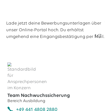
Lade jetzt deine Bewerbungsunterlagen über
Wir
unser Online-Portal hoch. Du erhältst
Daz
1/7
umgehend eine Eingangsbestätigung per Mail.
Zu
1.
Online Bewerbung
Team Nachwuchssicherung
Bereich Ausbildung
+49 441 4808 2880