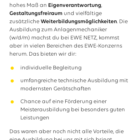
großen Unternehmen mit vielen Abteilungen zu
hohes Maß an
Eigenverantwortung
,
lernen, zu arbeiten und überall mal
Gestaltungsfreiraum
und vielfältige
reinschnuppern zu können. In meiner Ausbildung
zusätzliche
Weiterbildungsmöglichkeiten
. Die
wurde ich im dritten Ausbildungsjahr auch bei
Ausbildung zum Anlagenmechaniker
unseren Vertragsfirmen eingesetzt und konnte
(w/d/m) machst du bei EWE NETZ, kommst
dort viele Erfahrungen sammeln.
aber in vielen Bereichen des EWE-Konzerns
herum. Das bieten wir dir:
Welche Ausbildungsinhalte hast du als besonders
interessant empfunden?
individuelle Begleitung
Ich glaube, da werden dir 20 Azubis alle
umfangreiche technische Ausbildung mit
dasselbe sagen können: das Schweißen. Es
modernsten Gerätschaften
macht einfach unglaublich viel Spaß, weil du
Chance auf eine Förderung einer
dabei das wirklich das Gefühl hast, etwas
Meisterausbildung bei besonders guten
geleistet zu haben, wenn du deine Arbeit siehst.
Leistungen
Man kann einfach auf sich selbst und das
Ergebnis seiner Arbeit stolz sein. Ab dem dritten
Das waren aber noch nicht alle Vorteile, die
Lehrjahr haben wir auch schon relativ
eine Ausbildung bei uns mit sich bringt.