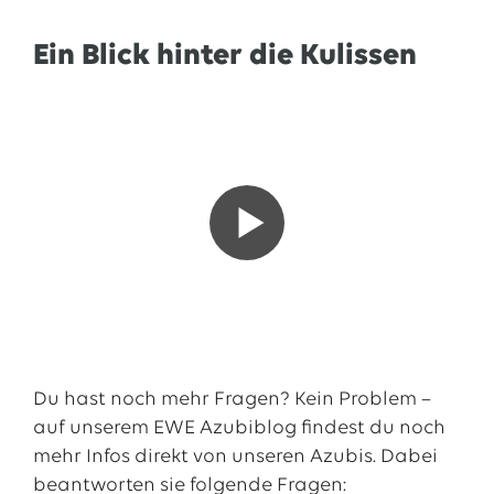
In der Region Cloppenburg/Emsland:
Ein Blick hinter die Kulissen
Löningen
In der Region Cuxhaven/Delmenhorst:
Schwanewede und Syke
In der Region Bremervörde/Seevetal:
Sottrum, Munster, Tostedt, Bremervörde und
Harsefeld
Neben dem Standort in deiner Region
absolvierst du auch Teile deiner Ausbildung in
der Ausbildungs- und Projektwerkstatt in
Oldenburg. Für die Einsätze in Oldenburg stehen
Du hast noch mehr Fragen? Kein Problem –
Wohnmöglichkeiten auf dem
EnergieCampus
zur
auf unserem EWE Azubiblog findest du noch
Verfügung.
mehr Infos direkt von unseren Azubis. Dabei
beantworten sie folgende Fragen: