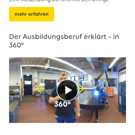
selbständig in der Werkstatt arbeiten können,
indem wir Baugruppen hergestellt und Sachen
mehr erfahren
montiert haben, ohne dass der Ausbilder uns
hierzu explizit aufgefordert hat. Dabei konnten
wir uns die Freiheiten nehmen, die man sich als
Der Ausbildungsberuf erklärt – in
Azubi auch erlauben kann.
360°
Was sind deine Karriereziele im Unternehmen?
Meine Karriereziele sind auf kurze Sicht erst
einmal eine Festanstellung zu haben, in meinem
Berufsfeld richtig heranwachsen zu können und
somit die riesige Aufgabenpalette im
Arbeitsalltag wahrnehmen und auch
bewältigen zu können. Meine späteren Ziele
würde ich ganz am Werdegang von EWE
festmachen. Da man sich auch innerhalb des
Konzerns gegebenenfalls umorientieren kann,