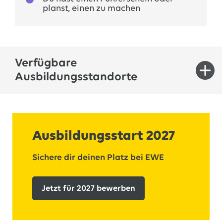
planst, einen zu machen
Verfügbare
Ausbildungsstandorte
Die Ausbildung zum Anlagenmechaniker
(w/d/m) kannst du in der Nähe deines
Ausbildungsstart 2027
Wohnortes absolvieren. Für den
Ausbildungsstart 2027 haben wir noch freie
Sichere dir deinen Platz bei EWE
Plätze an diesen Standorten:
In der Region Oldenburg/Varel: Oldenburg
Jetzt für 2027 bewerben
In der Region Ostfriesland: Aurich, Wittmund
und Großefehn