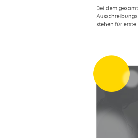
Bei dem gesamt
13.07.2026
EWE VERTRIEB GmbH
Neue Wärmepumpenförderung: EWE gibt Orientierung
Ausschreibungsd
stehen für erst
30.06.2026
EWE NETZ GmbH
Spatenstich für erste Wasserstoffpipeline im Nordwesten
09.06.2026
EWE AG
Salzgitter AG und EWE schließen Vertrag über die ...
Alle Pressemitteilungen