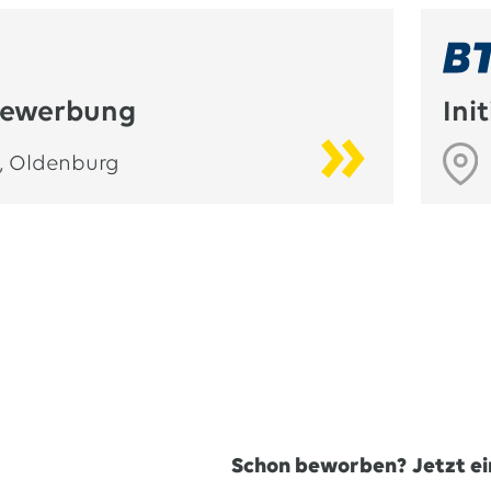
vbewerbung
Ini
G
,
Oldenburg
Schon beworben? Jetzt e