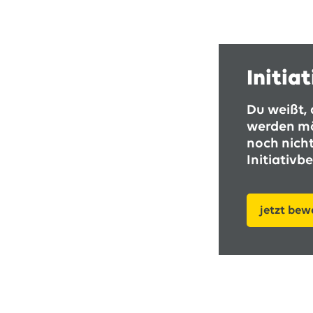
Initia
Du weißt, 
werden mö
noch nicht
Initiativ
jetzt be