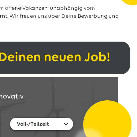
 um offene Vakanzen, unabhängig vom
ernt. Wir freuen uns über Deine Bewerbung und
 Deinen neuen Job!
novativ
Voll-/Teilzeit