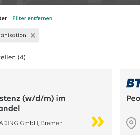
ter
Filter entfernen
ganisation
ellen (
4
)
stenz (w/d/m) im
Peo
andel
RADING GmbH
,
Bremen