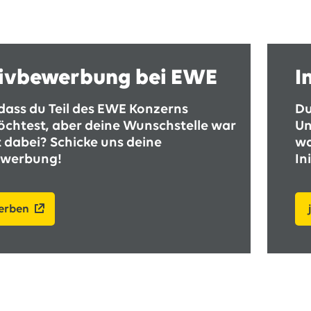
tivbewerbung bei EWE
I
dass du Teil des EWE Konzerns
Du
chtest, aber deine Wunschstelle war
Un
 dabei? Schicke uns deine
wa
bewerbung!
In
werben