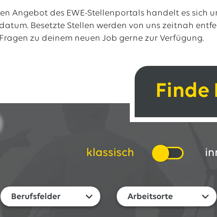
en Angebot des EWE-Stellenportals handelt es sich
atum. Besetzte Stellen werden von uns zeitnah entf
e Fragen zu deinem neuen Job gerne zur Verfügung.
Finde
klassisch
in
Berufsfelder
Arbeitsorte