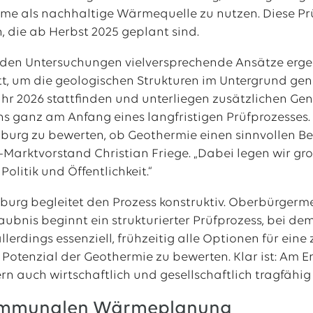
rme als nachhaltige Wärmequelle zu nutzen. Diese P
 die ab Herbst 2025 geplant sind.
s den Untersuchungen vielversprechende Ansätze erg
tt, um die geologischen Strukturen im Untergrund ge
ahr 2026 stattfinden und unterliegen zusätzlichen G
ns ganz am Anfang eines langfristigen Prüfprozesses.
burg zu bewerten, ob Geothermie einen sinnvollen Be
-Marktvorstand Christian Friege. „Dabei legen wir 
Politik und Öffentlichkeit.“
burg begleitet den Prozess konstruktiv. Oberbürgerme
ubnis beginnt ein strukturierter Prüfprozess, bei dem
 allerdings essenziell, frühzeitig alle Optionen für 
Potenzial der Geothermie zu bewerten. Klar ist: Am En
n auch wirtschaftlich und gesellschaftlich tragfähig 
Kommunalen Wärmeplanung