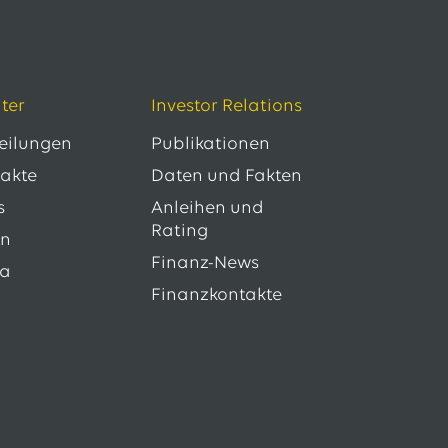
ter
Investor Relations
teilungen
Publikationen
takte
Daten und Fakten
s
Anleihen und
Rating
en
Finanz-News
ia
Finanzkontakte