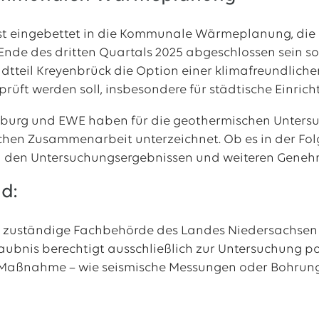
t eingebettet in die Kommunale Wärmeplanung, die i
 Ende des dritten Quartals 2025 abgeschlossen sein so
adtteil Kreyenbrück die Option einer klimafreundlic
prüft werden soll, insbesondere für städtische Einr
burg und EWE haben für die geothermischen Untersuc
chen Zusammenarbeit unterzeichnet. Ob es in der Fol
 den Untersuchungsergebnissen und weiteren Genehm
d:
e zuständige Fachbehörde des Landes Niedersachsen fü
ubnis berechtigt ausschließlich zur Untersuchung p
aßnahme – wie seismische Messungen oder Bohrungen 