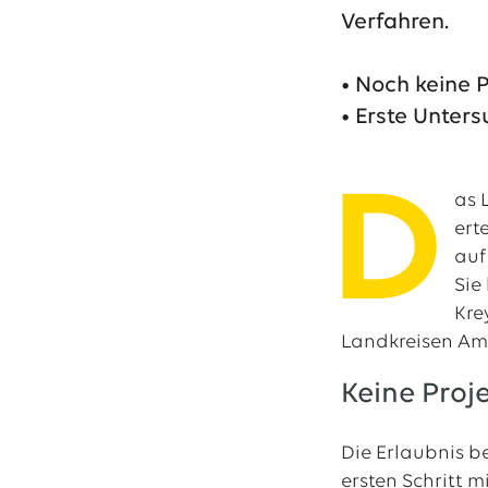
Verfahren.
Das EWE-Jobport
• Noch keine 
Unsere neuesten S
• Erste Unter
D
as 
ert
auf
Sie
Kre
Landkreisen Am
Keine Pro
Die Erlaubnis b
ersten Schritt 