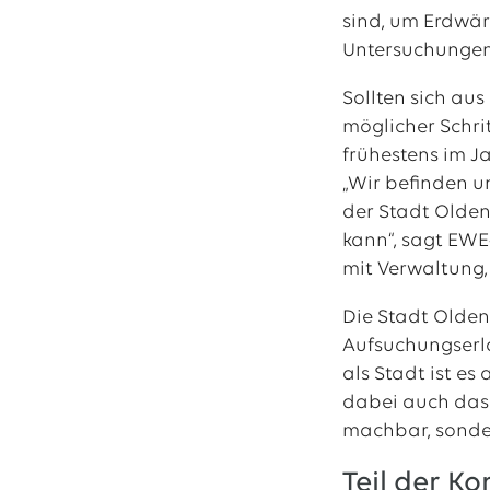
sind, um Erdwä
Untersuchungen,
Sollten sich au
möglicher Schri
frühestens im J
„Wir befinden u
der Stadt Olden
kann“, sagt EWE
mit Verwaltung, 
Die Stadt Olden
Aufsuchungserla
als Stadt ist es
dabei auch das 
machbar, sonder
Teil der 