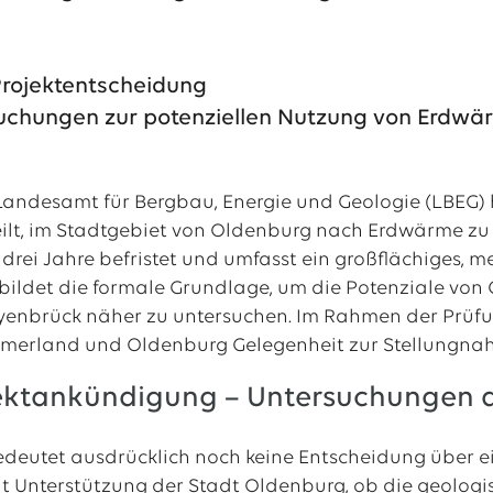
al
Projektentscheidung
tellenangebote
suchungen zur potenziellen Nutzung von Erdwä
Landesamt für Bergbau, Energie und Geologie (LBEG) 
eilt, im Stadtgebiet von Oldenburg nach Erdwärme zu
 drei Jahre befristet und umfasst ein großflächiges,
 bildet die formale Grundlage, um die Potenziale von
yenbrück näher zu untersuchen. Im Rahmen der Prüfu
merland und Oldenburg Gelegenheit zur Stellungna
jektankündigung – Untersuchungen d
edeutet ausdrücklich noch keine Entscheidung über e
mit Unterstützung der Stadt Oldenburg, ob die geolo