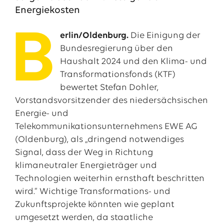
Energiekosten
B
erlin/Oldenburg.
Die Einigung der
Bundesregierung über den
Haushalt 2024 und den Klima- und
Transformationsfonds (KTF)
bewertet Stefan Dohler,
Vorstandsvorsitzender des niedersächsischen
Energie- und
Telekommunikationsunternehmens EWE AG
Das EWE-Jobportal
(Oldenburg), als „dringend notwendiges
Unsere neuesten Stellenangebote
Signal, dass der Weg in Richtung
klimaneutraler Energieträger und
Technologien weiterhin ernsthaft beschritten
wird.“ Wichtige Transformations- und
Zukunftsprojekte könnten wie geplant
umgesetzt werden, da staatliche