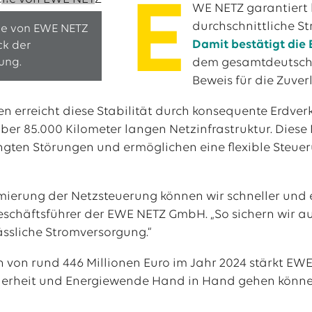
E
WE NETZ garantiert 
durchschnittliche St
lle von EWE NETZ
Damit bestätigt die
ck der
al
ung.
dem gesamtdeutschen 
tellenangebote
Beweis für die Zuver
 erreicht diese Stabilität durch konsequente Erdverk
ber 85.000 Kilometer langen Netzinfrastruktur. Die
ngten Störungen und ermöglichen eine flexible Steu
mierung der Netzsteuerung können wir schneller und e
eschäftsführer der EWE NETZ GmbH. „So sichern wir 
ässliche Stromversorgung.“
n von rund 446 Millionen Euro im Jahr 2024 stärkt EWE
herheit und Energiewende Hand in Hand gehen könne