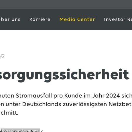
Über uns
Karriere
Media Center
Investor R
AG
sorgungssicherheit
inuten Stromausfall pro Kunde im Jahr 2024 sic
on unter Deutschlands zuverlässigsten Netzbetr
chnitt.
© Andreas Burmann