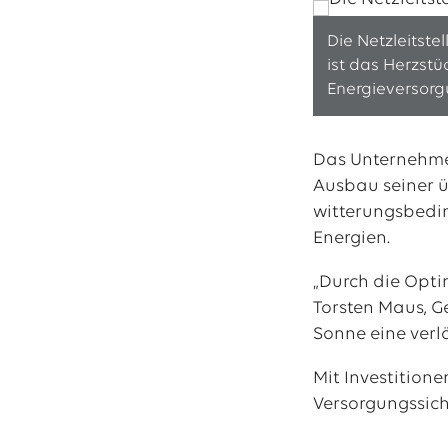
Die Netzleitste
ist das Herzstü
Das EWE-Jobport
Energieversorg
Unsere neuesten S
Das Unternehmen
Ausbau seiner ü
witterungsbedi
Energien.
„Durch die Opti
Torsten Maus, G
Sonne eine verl
Mit Investitione
Versorgungssic