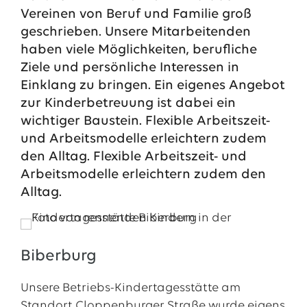
Vereinen von Beruf und Familie groß
13.07.2026
EWE VERTRIEB GmbH
geschrieben. Unsere Mitarbeitenden
Neue Wärmepumpenförderung: EWE gibt Orientierung
haben viele Möglichkeiten, berufliche
30.06.2026
EWE NETZ GmbH
Ziele und persönliche Interessen in
Spatenstich für erste Wasserstoffpipeline im Nordwesten
Einklang zu bringen. Ein eigenes Angebot
zur Kinderbetreuung ist dabei ein
09.06.2026
EWE AG
wichtiger Baustein. Flexible Arbeitszeit-
Salzgitter AG und EWE schließen Vertrag über die ...
und Arbeitsmodelle erleichtern zudem
den Alltag. Flexible Arbeitszeit- und
Alle Pressemitteilungen
Arbeitsmodelle erleichtern zudem den
Alltag.
Biberburg
Unsere Betriebs-Kindertagesstätte am
Standort Cloppenburger Straße wurde eigens