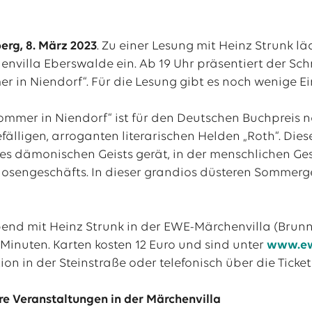
erg, 8. März 2023
. Zu einer Lesung mit Heinz Strunk 
al
nvilla Eberswalde ein. Ab 19 Uhr präsentiert der Schri
tellenangebote
 in Niendorf“. Für die Lesung gibt es noch wenige Ein
ommer in Niendorf“ ist für den Deutschen Buchpreis no
älligen, arroganten literarischen Helden „Roth“. Diese
nes dämonischen Geists gerät, in der menschlichen Ges
tuosengeschäfts. In dieser grandios düsteren Sommerg
bend mit Heinz Strunk in der EWE-Märchenvilla (Brun
Minuten. Karten kosten 12 Euro und sind unter
www.ew
ion in der Steinstraße oder telefonisch über die Ticke
re Veranstaltungen in der Märchenvilla