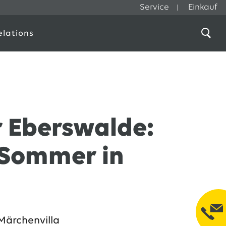
Service
Einkauf
elations
r Eberswalde:
n Sommer in
Märchenvilla