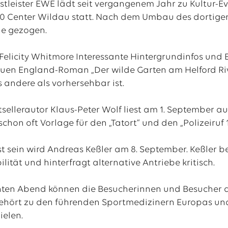
stleister EWE lädt seit vergangenem Jahr zu Kultur-Eve
0 Center Wildau statt. Nach dem Umbau des dortigen
e gezogen.
 Felicity Whitmore Interessante Hintergrundinfos und 
euen England-Roman „Der wilde Garten am Helford Riv
es andere als vorhersehbar ist.
tsellerautor Klaus-Peter Wolf liest am 1. September a
on oft Vorlage für den „Tatort“ und den „Polizeiruf 1
st sein wird Andreas Keßler am 8. September. Keßler b
ität und hinterfragt alternative Antriebe kritisch.
nten Abend können die Besucherinnen und Besucher a
gehört zu den führenden Sportmedizinern Europas un
ielen.