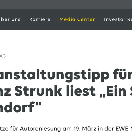
Über uns
Karriere
Media Center
Investor R
 AG
anstaltungstipp fü
nz Strunk liest „Ei
ndorf“
ätze für Autorenlesung am 19. März in der EWE-