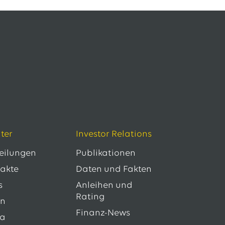
ter
Investor Relations
teilungen
Publikationen
takte
Daten und Fakten
s
Anleihen und
Rating
en
Finanz-News
ia