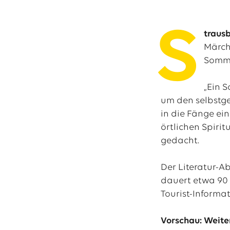
S
trausb
Das EWE-Jobport
Märche
Unsere neuesten S
Sommer
„Ein S
um den selbstgef
in die Fänge ei
örtlichen Spiri
gedacht.
Der Literatur-A
dauert etwa 90 
Tourist-Informat
Vorschau: Weite