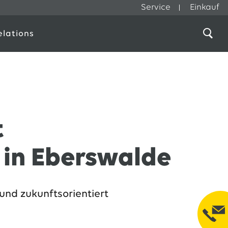
Service
Einkauf
elations
t
in Eberswalde
nd zukunftsorientiert