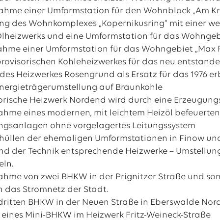
ahme einer Umformstation für den Wohnblock „Am K
ung des Wohnkomplexes „Kopernikusring“ mit einer w
lheizwerks und eine Umformstation für das Wohngebie
ahme einer Umformstation für das Wohngebiet „Max
provisorischen Kohleheizwerkes für das neu entstan
des Heizwerkes Rosengrund als Ersatz für das 1976 
nergieträgerumstellung auf Braunkohle
orische Heizwerk Nordend wird durch eine Erzeugung
ahme eines modernen, mit leichtem Heizöl befeuerte
sanlagen ohne vorgelagertes Leitungssystem
hüllen der ehemaligen Umformstationen in Finow und
and der Technik entsprechende Heizwerke – Umstellu
eln.
hme von zwei BHKW in der Prignitzer Straße und som
in das Stromnetz der Stadt.
dritten BHKW in der Neuen Straße in Eberswalde No
 eines Mini-BHKW im Heizwerk Fritz-Weineck-Straße