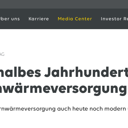
Über uns
Karriere
Media Center
Investor R
 AG
 halbes Jahrhunder
nwärmeversorgung 
ernwärmeversorgung auch heute noch modern u