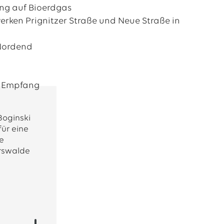
ung auf Bioerdgas
rken Prignitzer Straße und Neue Straße in
 Nordend
Boginski
ür eine
e
rswalde