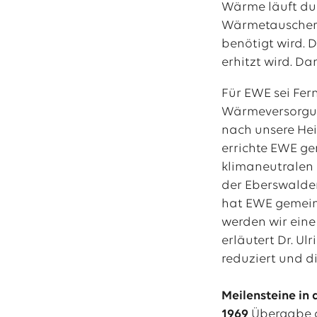
Wärme läuft dur
Wärmetauscher 
benötigt wird. 
erhitzt wird. Dam
Für EWE sei Fe
Wärmeversorgun
nach unsere Hei
errichte EWE g
klimaneutralen
der Eberswalder
hat EWE gemein
werden wir eine
erläutert Dr. Ul
reduziert und d
Meilensteine in
1969
Übergabe d