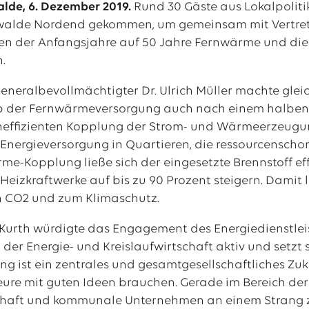
lde, 6. Dezember 2019.
Rund 30 Gäste aus Lokalpoliti
walde Nordend gekommen, um gemeinsam mit Vertreter
en der Anfangsjahre auf 50 Jahre Fernwärme und di
al
n.
tellenangebote
neralbevollmächtigter Dr. Ulrich Müller machte glei
ip der Fernwärmeversorgung auch nach einem halben
ocheffizienten Kopplung der Strom- und Wärmeerzeugung
 Energieversorgung in Quartieren, die ressourcenschon
rme-Kopplung ließe sich der eingesetzte Brennstoff e
Heizkraftwerke auf bis zu 90 Prozent steigern. Damit 
 CO2 und zum Klimaschutz.
Kurth würdigte das Engagement des Energiedienstleist
 der Energie- und Kreislaufwirtschaft aktiv und setzt
 ist ein zentrales und gesamtgesellschaftliches Zuku
teure mit guten Ideen brauchen. Gerade im Bereich de
chaft und kommunale Unternehmen an einem Strang z