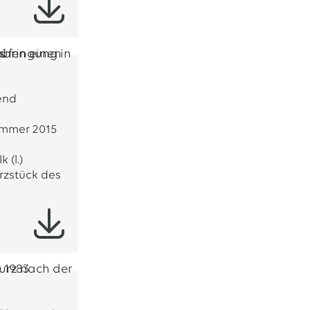
end
ommer 2015
 (l.)
rzstück des