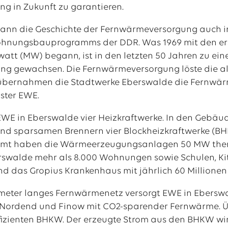
g in Zukunft zu garantieren.
gann die Geschichte der Fernwärmeversorgung auch
nungsbauprogramms der DDR. Was 1969 mit den erst
tt (MW) begann, ist in den letzten 50 Jahren zu ei
ng gewachsen. Die Fernwärmeversorgung löste die al
 übernahmen die Stadtwerke Eberswalde die Fernwärm
ister EWE.
EWE in Eberswalde vier Heizkraftwerke. In den Gebä
d sparsamen Brennern vier Blockheizkraftwerke (BHK
amt haben die Wärmeerzeugungsanlagen 50 MW thermi
erswalde mehr als 8.000 Wohnungen sowie Schulen, Kit
 das Gropius Krankenhaus mit jährlich 60 Millionen k
ometer langes Fernwärmenetz versorgt EWE in Eberswal
l, Nordend und Finow mit CO2-sparender Fernwärme. Ü
fizienten BHKW. Der erzeugte Strom aus den BHKW wird 