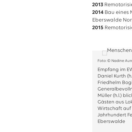
2013
Remotorisie
2014
Bau eines 
Eberswalde No
2015
Remotorisi
Foto: © Nadine Aur
Empfang im EW
Daniel Kurth (h.
Friedhelm Bogin
Generalbevollm
Müller (h.l.) b
Gästen aus Lok
Wirtschaft auf
Jahrhundert F
Eberswalde