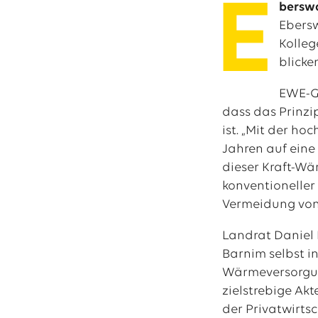
E
berswa
Ebers
Kolleg
Das EWE-Jobport
blicke
Unsere neuesten S
EWE-Ge
dass das Prinz
ist. „Mit der h
Jahren auf eine
dieser Kraft-Wä
konventioneller 
Vermeidung von
Landrat Daniel 
Barnim selbst in
Wärmeversorgung
zielstrebige Ak
der Privatwirts