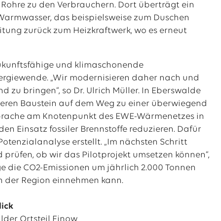
e Rohre zu den Verbrauchern. Dort überträgt ein
Warmwasser, das beispielsweise zum Duschen
eitung zurück zum Heizkraftwerk, wo es erneut
zukunftsfähige und klimaschonende
rgiewende. „Wir modernisieren daher nach und
 zu bringen“, so Dr. Ulrich Müller. In Eberswalde
teren Baustein auf dem Weg zu einer überwiegend
iebrache am Knotenpunkt des EWE-Wärmenetzes in
en Einsatz fossiler Brennstoffe reduzieren. Dafür
nzialanalyse erstellt. „Im nächsten Schritt
prüfen, ob wir das Pilotprojekt umsetzen können“,
lage die CO2-Emissionen um jährlich 2.000 Tonnen
 in der Region einnehmen kann.
lick
der Ortsteil Finow