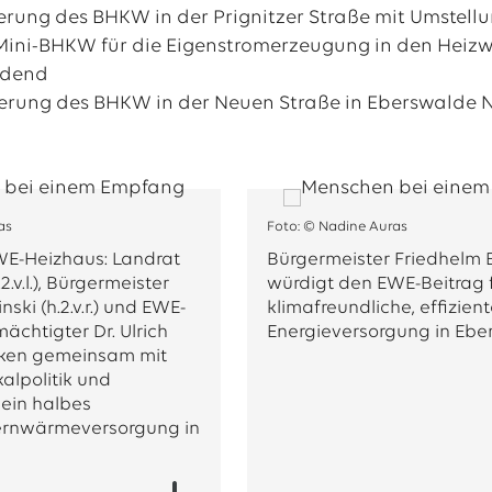
rung des BHKW in der Prignitzer Straße mit Umstell
Mini-BHKW für die Eigenstromerzeugung in den Heizwe
rdend
erung des BHKW in der Neuen Straße in Eberswalde
as
Foto: © Nadine Auras
E-Heizhaus: Landrat
Bürgermeister Friedhelm 
2.v.l.), Bürgermeister
würdigt den EWE-Beitrag f
ski (h.2.v.r.) und EWE-
klimafreundliche, effizient
ächtigter Dr. Ulrich
Energieversorgung in Ebe
licken gemeinsam mit
alpolitik und
 ein halbes
ernwärmeversorgung in