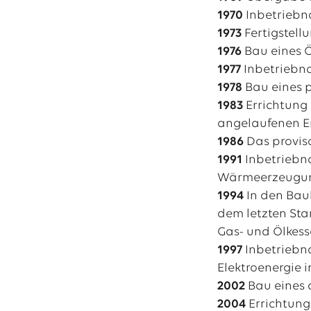
1970
Inbetriebn
1973
Fertigstell
1976
Bau eines Ö
1977
Inbetriebn
1978
Bau eines 
1983
Errichtung 
angelaufenen E
1986
Das provis
1991
Inbetriebn
Wärmeerzeugung
1994
In den Bau
dem letzten St
Gas- und Ölkess
1997
Inbetriebna
Elektroenergie 
2002
Bau eines 
2004
Errichtung