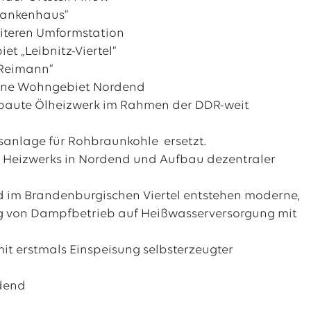
rankenhaus“
eiteren Umformstation
t „Leibnitz-Viertel“
 Reimann“
dene Wohngebiet Nordend
erbaute Ölheizwerk im Rahmen der DDR-weit
sanlage für Rohbraunkohle ersetzt.
n Heizwerks in Nordend und Aufbau dezentraler
 im Brandenburgischen Viertel entstehen moderne,
ng von Dampfbetrieb auf Heißwasserversorgung mit
it erstmals Einspeisung selbsterzeugter
rdend