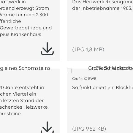
raftwerk in
Das Heizwerk Rosengrund
rdend erzeugt Strom
der Inbetriebnahme 1983.
Wärme für rund 2.300
fentliche
, Gewerbebetriebe und
opius Krankenhaus
(JPG 1,8 MB)
Grafik: © EWE
0 Jahre entsteht in
So funktioniert ein Blockh
hen Viertel ein
 letzten Stand der
rechendes Heizwerke,
ornsteine.
(JPG 952 KB)