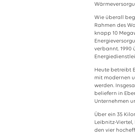
Wärmeversorgun
Wie überall be
Rahmen des Woh
knapp 10 Megawa
Energieversorgu
verbannt. 1990
Energiedienstle
Heute betreibt 
mit modernen un
werden. Insges
beliefern in Eb
Unternehmen und
Über ein 35 Kil
Leibnitz-Vierte
den vier hochef