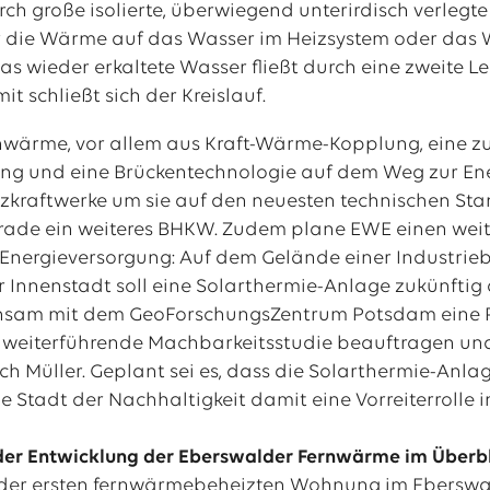
ch große isolierte, überwiegend unterirdisch verlegt
die Wärme auf das Wasser im Heizsystem oder das 
Das wieder erkaltete Wasser fließt durch eine zweite L
it schließt sich der Kreislauf.
rnwärme, vor allem aus Kraft-Wärme-Kopplung, eine 
g und eine Brückentechnologie auf dem Weg zur Ene
zkraftwerke um sie auf den neuesten technischen Stand
erade ein weiteres BHKW. Zudem plane EWE einen wei
 Energieversorgung: Auf dem Gelände einer Industr
 Innenstadt soll eine Solarthermie-Anlage zukünftig d
sam mit dem GeoForschungsZentrum Potsdam eine Pote
 weiterführende Machbarkeitsstudie beauftragen und 
rich Müller. Geplant sei es, dass die Solarthermie-An
ie Stadt der Nachhaltigkeit damit eine Vorreiterrolle
 der Entwicklung der Eberswalder Fernwärme im Überb
er ersten fernwärmebeheizten Wohnung im Eberswal