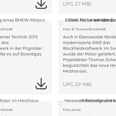
(JPG 2,7 MB)
rckhardt
Foto: © Thomas Burckhardt
rner Technik: 2013
Auch in Eberswalde Nord
 das
modernisierte EWE das
erk in der Prignitzer
Blockheizkraftwerk: Im S
llte es auf Bioerdgas
wurde der Motor geliefert.
Projektleiter Thomas Schelk
begutachtet das neue He
Heizhauses.
(JPG 2,9 MB)
rckhardt
Foto: privat