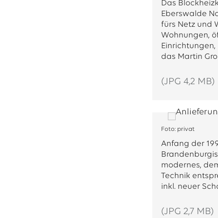
Das Blockheizk
Eberswalde No
fürs Netz und 
Wohnungen, öf
Einrichtungen
das Martin Gr
(JPG 4,2 MB)
Foto: privat
Anfang der 199
Brandenburgisc
modernes, dem
Technik entsp
inkl. neuer Sch
(JPG 2,7 MB)