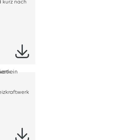
 kurz nach
eizkraftwerk