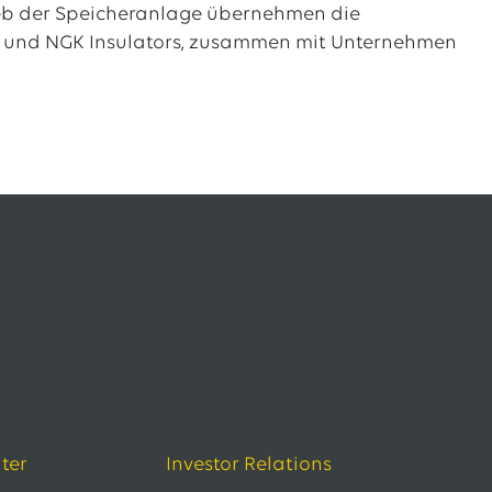
ieb der Speicheranlage übernehmen die
s und NGK Insulators, zusammen mit Unternehmen
ter
Investor Relations