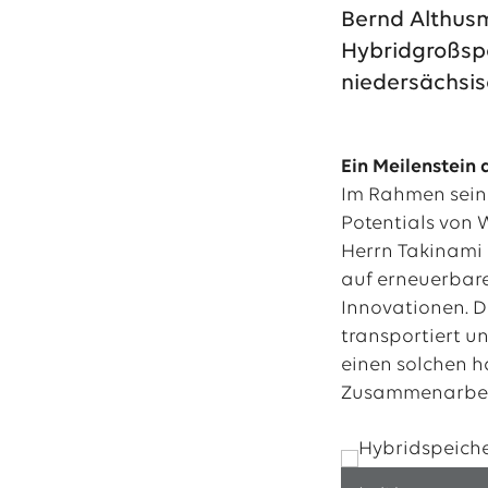
Bernd Althus
Hybridgroßspe
Das EWE-Jobport
niedersächsis
Unsere neuesten S
Ein Meilenstein
Im Rahmen seine
Potentials von 
Herrn Takinami 
auf erneuerbare
Innovationen. D
transportiert u
einen solchen h
Zusammenarbeit 