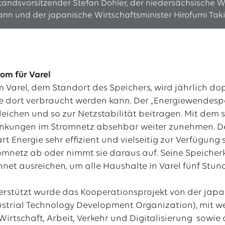
orstandsvorsitzender Stefan Dohler, der niedersächsische W
nn und der japanische Wirtschaftsminister Hirofumi Tak
rom für Varel
m Varel, dem Standort des Speichers, wird jährlich do
ie dort verbraucht werden kann. Der „Energiewendes
eichen und so zur Netzstabilität beitragen. Mit dem
kungen im Stromnetz absehbar weiter zunehmen. Der
 Energie sehr effizient und vielseitig zur Verfügung s
romnetz ab oder nimmt sie daraus auf. Seine Speiche
et ausreichen, um alle Haushalte in Varel fünf Stund
nterstützt wurde das Kooperationsprojekt von der j
strial Technology Development Organization), mit w
 Wirtschaft, Arbeit, Verkehr und Digitalisierung so