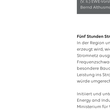
(V. li.:) EWE-V
Bernd Althusma
Fünf Stunden St
In der Region u
erzeugt wird, w
Stromnetz ausgl
Frequenzschwan
besondere Bauart
Leistung ins St
würde umgerechn
Initiiert und u
Energy and Indu
Ministerium für