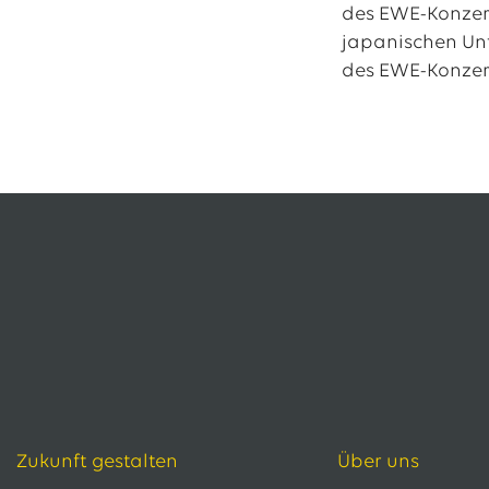
des EWE-Konzer
japanischen Un
des EWE-Konzer
Zukunft gestalten
Über uns