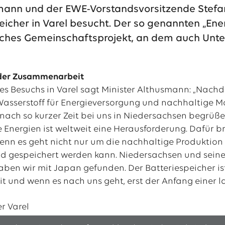
mann und der EWE-Vorstandsvorsitzende Stefa
icher in Varel besucht. Der so genannten „Ene
al
ches Gemeinschaftsprojekt, an dem auch Unte
tellenangebote
 der Zusammenarbeit
s Besuchs in Varel sagt Minister Althusmann: „Nachde
Wasserstoff für Energieversorgung und nachhaltige Mob
nach so kurzer Zeit bei uns in Niedersachsen begrüße
 Energien ist weltweit eine Herausforderung. Dafür 
enn es geht nicht nur um die nachhaltige Produktion
nd gespeichert werden kann. Niedersachsen und sein
aben wir mit Japan gefunden. Der Batteriespeicher i
und wenn es nach uns geht, erst der Anfang einer 