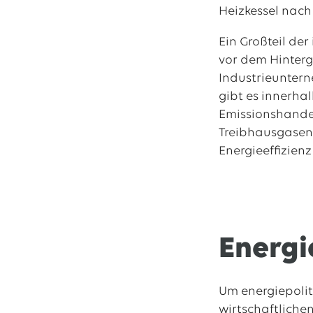
Heizkessel nach
Ein Großteil de
vor dem Hinter
Industrieunter
gibt es innerha
Emissionshandel
Treibhausgasen 
Energieeffizienz
Energi
Um energiepoliti
wirtschaftliche