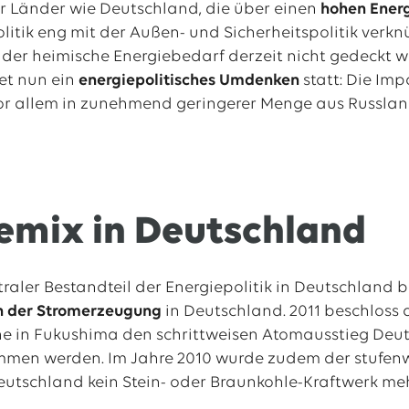
r Länder wie Deutschland, die über einen
hohen Ener
politik eng mit der Außen- und Sicherheitspolitik ver
der heimische Energiebedarf derzeit nicht gedeckt we
det nun ein
energiepolitisches Umdenken
statt: Die Imp
or allem in zunehmend geringerer Menge aus Russla
emix in Deutschland
traler Bestandteil der Energiepolitik in Deutschland 
n der Stromerzeugung
in Deutschland. 2011 beschloss
 in Fukushima den schrittweisen Atomausstieg Deutsc
men werden. Im Jahre 2010 wurde zudem der stufen
 Deutschland kein Stein- oder Braunkohle-Kraftwerk me