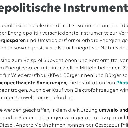
epolitische Instrumen
giepolitischen Ziele und damit zusammenhängend die
der Energiepolitik verschiedenste Instrumente zur Ver
ergiesparen
und Umstieg auf erneuerbare Energien g
önnen sowohl positiver als auch negativer Natur sein:
e sind zum Beispiel Subventionen und Fördermittel v
Energiesparen mit finanziellen Mitteln belohnen. Z
lt für Wiederaufbau (KfW). Bürgerinnen und Bürger 
nergieeffiziente Sanierungen
, die Installation von
Phot
eantragen. Auch der Kauf von Elektrofahrzeugen wir
nnten Umweltbonus gefördert.
ze werden geschaffen, indem die Nutzung
umwelt- und
en oder Steuererhöhungen weniger attraktiv gemacht 
Diesel. Andere Maßnahmen können per Gesetz zur Pfli