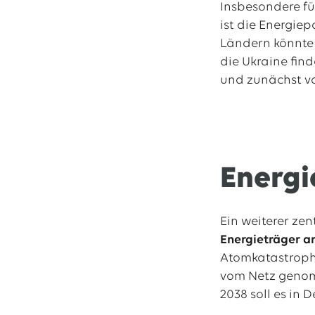
Insbesondere fü
ist die Energie
Ländern könnte 
die Ukraine fin
und zunächst v
Energi
Ein weiterer zen
Energieträger a
Atomkatastrophe
vom Netz genom
2038 soll es in