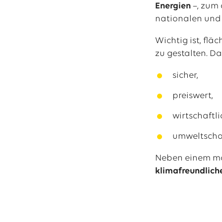
Energien
–, zum 
nationalen und
Wichtig ist, fl
zu gestalten. Da
sicher,
preiswert,
wirtschaftl
umweltsch
Neben einem mög
klimafreundlich