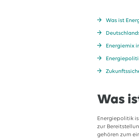
Was ist Ener
Das EWE-Jobport
Unsere neuesten S
Deutschlands
Energiemix i
Energiepolit
Zukunftssic
Was is
Energiepolitik 
zur Bereitstell
gehören zum ein