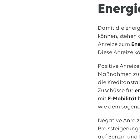
Energi
Damit die ener
können, stehen 
Anreize zum
En
Diese Anreize k
Positive Anreiz
Maßnahmen zum 
die Kreditansta
Zuschüsse für
e
mit
E-Mobilität
b
wie dem sogena
Negative Anrei
Preissteigerung
auf Benzin und 