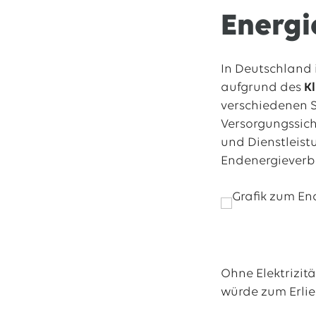
Energi
In Deutschland 
aufgrund des
K
verschiedenen S
Versorgungssiche
und Dienstleist
Endenergieverb
Ohne Elektrizit
würde zum Erlie