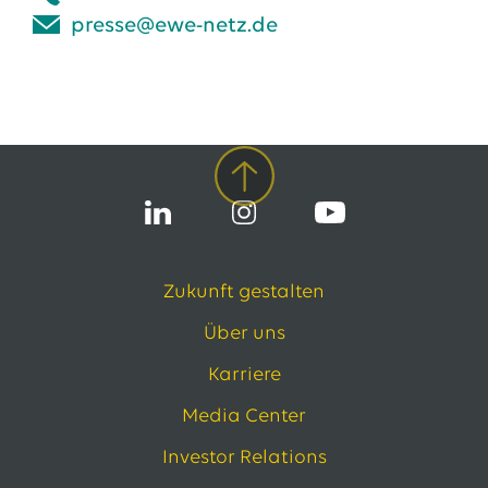
presse@ewe-netz.de
Zukunft gestalten
Über uns
Karriere
Media Center
Investor Relations