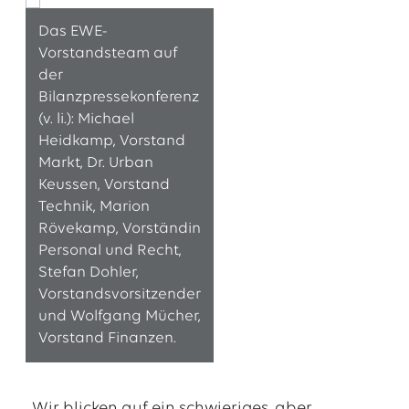
Das EWE-
Vorstandsteam auf
der
Bilanzpressekonferenz
(v. li.): Michael
Heidkamp, Vorstand
Markt, Dr. Urban
Keussen, Vorstand
Technik, Marion
Rövekamp, Vorständin
Das EWE-Jobportal
Personal und Recht,
Stefan Dohler,
Unsere neuesten Stellenangebote
Vorstandsvorsitzender
und Wolfgang Mücher,
Vorstand Finanzen.
„Wir blicken auf ein schwieriges, aber