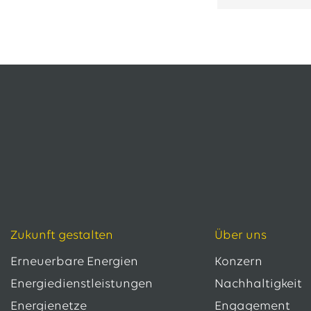
13.07.2026
EWE VERTRIEB GmbH
Neue Wärmepumpenförderung: EWE gibt Orientierung
30.06.2026
EWE NETZ GmbH
Spatenstich für erste Wasserstoffpipeline im Nordwesten
09.06.2026
EWE AG
Salzgitter AG und EWE schließen Vertrag über die ...
Alle Pressemitteilungen
Zukunft gestalten
Über uns
Erneuerbare Energien
Konzern
Energiedienstleistungen
Nachhaltigkeit
Energienetze
Engagement