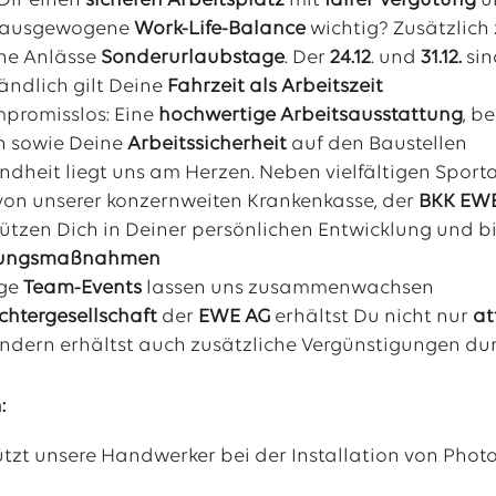
Dir einen
sicheren Arbeitsplatz
mit
fairer Vergütung
u
ne ausgewogene
Work-Life-Balance
wichtig? Zusätzlich
ne Anlässe
Sonderurlaubstage
. Der
24.12
. und
31.12.
sin
ändlich gilt Deine
Fahrzeit
als
Arbeitszeit
mpromisslos: Eine
hochwertige Arbeitsausstattung
, b
n sowie Deine
Arbeitssicherheit
auf den Baustellen
ndheit liegt uns am Herzen. Neben vielfältigen Spor
von unserer konzernweiten Krankenkasse, der
BKK EW
ützen Dich in Deiner persönlichen Entwicklung und bi
dungsmaßnahmen
ige
Team-Event
s
lassen uns zusammenwachsen
chtergesellschaft
der
EWE AG
erhältst Du nicht nur
at
sondern erhältst auch zusätzliche Vergünstigungen du
:
ützt unsere Handwerker bei der Installation von Pho