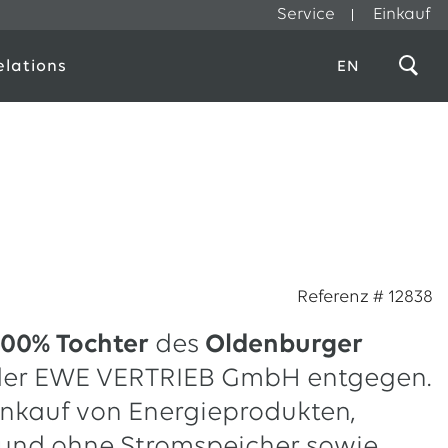
Service
Einkauf
elations
EN
Referenz # 12838
100% Tochter
des
Oldenburger
der EWE VERTRIEB GmbH entgegen.
inkauf von Energieprodukten,
und ohne Stromspeicher sowie