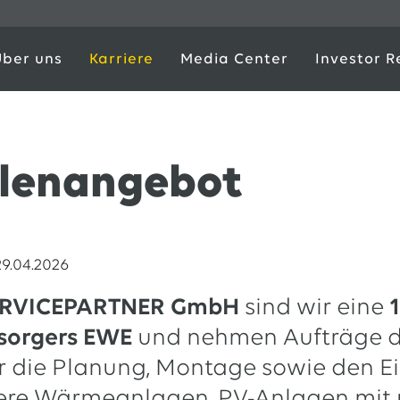
Über uns
Karriere
Media Center
Investor R
llenangebot
29.04.2026
ERVICEPARTNER GmbH
sind wir eine
rsorgers EWE
und nehmen Aufträge 
ür die Planung, Montage sowie den E
ere Wärmeanlagen, PV-Anlagen mit 