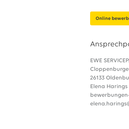
Online bewer
Ansprechp
EWE SERVICE
Cloppenburger
26133 Oldenbu
Elena Harings
bewerbungen-
elena.haring