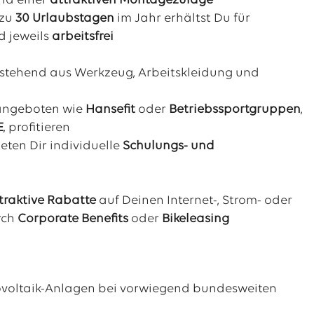
nd einer
attraktiven Montagezulage
 zu
30
Urlaubstagen
im Jahr erhältst Du für
d jeweils
arbeitsfrei
estehend aus Werkzeug, Arbeitskleidung und
tangeboten wie
Hansefit
oder
Betriebssportgruppen
,
E
, profitieren
eten Dir individuelle
Schulungs- und
traktive Rabatte
auf Deinen Internet-, Strom- oder
rch
Corporate Benefits
oder
Bikeleasing
tovoltaik-Anlagen bei vorwiegend bundesweiten