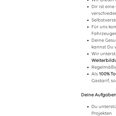
Wir bieten 
Dir ist ei
verschiede
Selbstverst
Für uns ko
Fahrzeuge
Deine Gesu
kannst Du 
Wir unterst
Weiterbil
Regelmäß
Als
100% To
Gastarif, 
Deine Aufgaben
Du unterst
Projekten