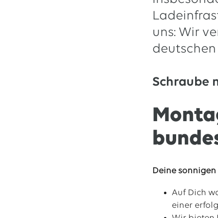
Ladeinfras
13.07.2026
EWE VERTRIEB GmbH
Neue Wärmepumpenförderung: EWE gibt Orientierung
uns: Wir v
30.06.2026
EWE NETZ GmbH
deutschen 
Spatenstich für erste Wasserstoffpipeline im Nordwesten
09.06.2026
EWE AG
Schraube 
Salzgitter AG und EWE schließen Vertrag über die ...
Montag
Alle Pressemitteilungen
bunde
Deine sonnigen 
Auf Dich w
einer erfo