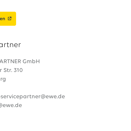
ben
artner
PARTNER GmbH
 Str. 310
rg
servicepartner@ewe.de
s@ewe.de