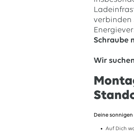
Ladeinfras
13.07.2026
EWE VERTRIEB GmbH
Neue Wärmepumpenförderung: EWE gibt Orientierung
verbinden 
30.06.2026
EWE NETZ GmbH
Energiever
Spatenstich für erste Wasserstoffpipeline im Nordwesten
Schraube 
09.06.2026
EWE AG
Salzgitter AG und EWE schließen Vertrag über die ...
Wir suche
Alle Pressemitteilungen
Montag
Stand
Deine sonnigen 
Auf Dich w