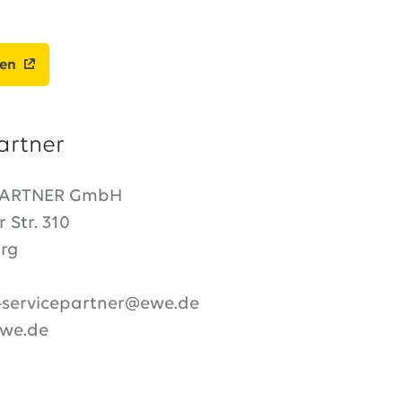
ben
artner
PARTNER GmbH
 Str. 310
rg
servicepartner@ewe.de
ewe.de