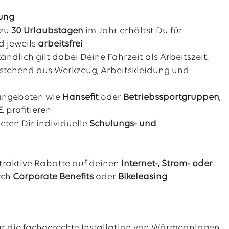
tung
 zu
30
Urlaubstagen
im Jahr erhältst Du für
d jeweils
arbeitsfrei
tändlich gilt dabei Deine Fahrzeit als Arbeitszeit.
estehend aus Werkzeug, Arbeitskleidung und
tangeboten wie
Hansefit
oder
Betriebssportgruppen
,
E
, profitieren
eten Dir individuelle
Schulungs- und
ttraktive Rabatte auf deinen
Internet-, Strom- oder
rch
Corporate Benefits
oder
Bikeleasing
r die fachgerechte Installation von Wärmeanlagen