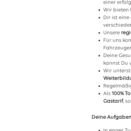
einer erfo
Wir bieten 
Dir ist ei
verschiede
Unsere
reg
Für uns ko
Fahrzeuge
Deine Gesu
kannst Du 
Wir unterst
Weiterbil
Regelmäß
Als
100% To
Gastarif
, s
Deine Aufgaben
In enger Z