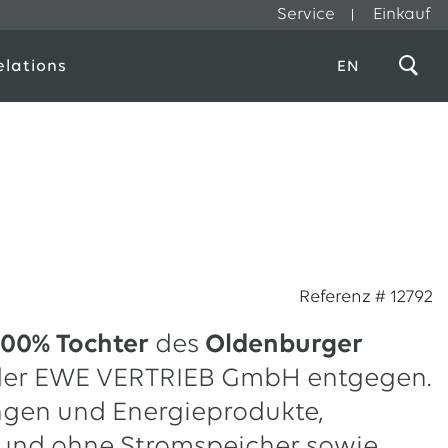
Service
Einkauf
elations
EN
Referenz # 12792
100% Tochter
des
Oldenburger
der EWE VERTRIEB GmbH entgegen.
ngen und Energieprodukte,
und ohne Stromspeicher sowie