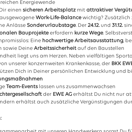
lgreichen Energiewende
Dir einen
sicheren Arbeitsplatz
mit
attraktiver Vergü
ne ausgewogene
Work-Life-Balance
wichtig? Zusätzlich
ne Anlässe
Sonderurlaubstage
. Der
24.12.
und
31.12.
sin
ionalen Bauprojekte
erfordern
kurze Wege
. Selbstvers
mpromisslos: Eine
hochwertige Arbeitsausstattung
, b
n sowie Deine
Arbeitssicherheit
auf den Baustellen
ndheit liegt uns am Herzen. Neben vielfältigen Spor
von unserer konzernweiten Krankenkasse, der
BKK EW
ützen Dich in Deiner persönlichen Entwicklung und bi
dungsmaßnahmen
ige
Team-Events
lassen uns zusammenwachsen
chtergesellschaft
der
EWE
AG
erhältst Du nicht nur a
ondern erhältst auch zusätzliche Vergünstigungen du
:
usammenarbeit mit unseren Handwerkern sorgst Du fü