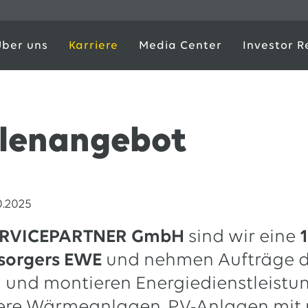
Über uns
Karriere
Media Center
Investor R
llenangebot
0.2025
ERVICEPARTNER GmbH
sind wir eine
rsorgers EWE
und nehmen Aufträge 
 und montieren Energiedienstleistu
ere Wärmeanlagen, PV-Anlagen mit 