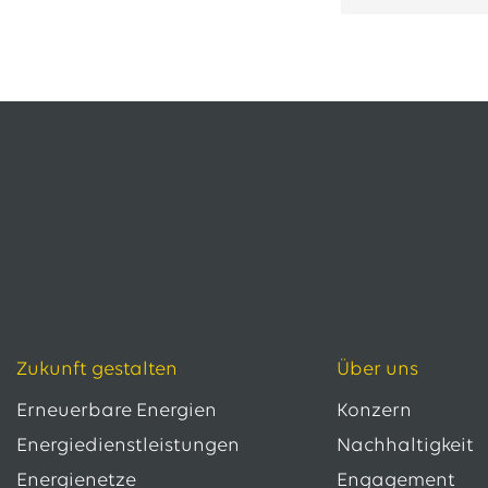
13.07.2026
EWE VERTRIEB GmbH
Neue Wärmepumpenförderung: EWE gibt Orientierung
30.06.2026
EWE NETZ GmbH
Spatenstich für erste Wasserstoffpipeline im Nordwesten
09.06.2026
EWE AG
Salzgitter AG und EWE schließen Vertrag über die ...
Alle Pressemitteilungen
Zukunft gestalten
Über uns
Erneuerbare Energien
Konzern
Energiedienstleistungen
Nachhaltigkeit
Energienetze
Engagement