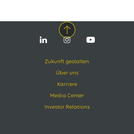
13.07.2026
EWE VERTRIEB GmbH
Neue Wärmepumpenförderung: EWE gibt Orientierung
30.06.2026
EWE NETZ GmbH
Spatenstich für erste Wasserstoffpipeline im Nordwesten
09.06.2026
EWE AG
Salzgitter AG und EWE schließen Vertrag über die ...
Zukunft gestalten
Alle Pressemitteilungen
Über uns
Karriere
Media Center
Investor Relations