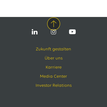
13.07.2026
EWE VERTRIEB GmbH
Neue Wärmepumpenförderung: EWE gibt Orientierung
30.06.2026
EWE NETZ GmbH
Spatenstich für erste Wasserstoffpipeline im Nordwesten
09.06.2026
EWE AG
Salzgitter AG und EWE schließen Vertrag über die ...
Zukunft gestalten
Alle Pressemitteilungen
Über uns
Das EWE-Jobportal
Karriere
Unsere neuesten Stellenangebote
Media Center
Investor Relations