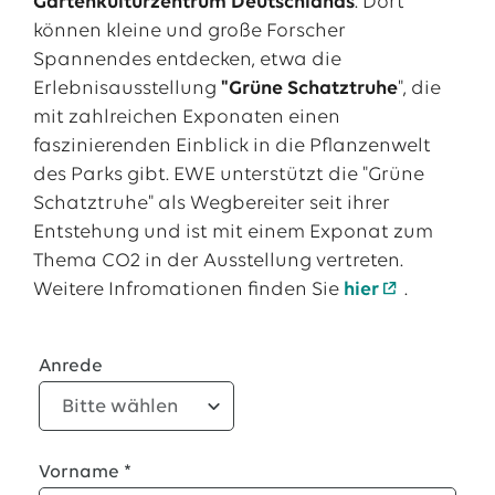
Gartenkulturzentrum Deutschlands
. Dort
können kleine und große Forscher
13.07.2026
EWE VERTRIEB GmbH
Neue Wärmepumpenförderung: EWE gibt Orientierung
Spannendes entdecken, etwa die
Erlebnisausstellung
"Grüne Schatztruhe
", die
30.06.2026
EWE NETZ GmbH
mit zahlreichen Exponaten einen
Spatenstich für erste Wasserstoffpipeline im Nordwesten
faszinierenden Einblick in die Pflanzenwelt
09.06.2026
des Parks gibt. EWE unterstützt die "Grüne
EWE AG
Salzgitter AG und EWE schließen Vertrag über die ...
Schatztruhe" als Wegbereiter seit ihrer
Entstehung und ist mit einem Exponat zum
Thema CO2 in der Ausstellung vertreten.
Alle Pressemitteilungen
Weitere Infromationen finden Sie
hier
.
Das EWE-Jobportal
Unsere neuesten Stellenangebote
Anrede
Vorname
*