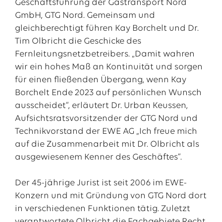
Geschäftsführung der Gastransport Nord
GmbH, GTG Nord. Gemeinsam und
gleichberechtigt führen Kay Borchelt und Dr.
Tim Olbricht die Geschicke des
Fernleitungsnetzbetreibers. „Damit wahren
wir ein hohes Maß an Kontinuität und sorgen
für einen fließenden Übergang, wenn Kay
Borchelt Ende 2023 auf persönlichen Wunsch
ausscheidet“, erläutert Dr. Urban Keussen,
Aufsichtsratsvorsitzender der GTG Nord und
Technikvorstand der EWE AG „Ich freue mich
Das EWE-Jobportal
auf die Zusammenarbeit mit Dr. Olbricht als
Unsere neuesten Stellenangebote
ausgewiesenem Kenner des Geschäftes“.
Der 45-jährige Jurist ist seit 2006 im EWE-
Konzern und mit Gründung von GTG Nord dort
in verschiedenen Funktionen tätig. Zuletzt
verantwortete Olbricht die Fachgebiete Recht