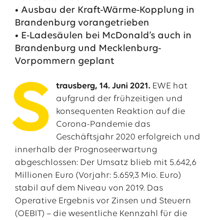
• Ausbau der Kraft-Wärme-Kopplung in
Brandenburg vorangetrieben
• E-Ladesäulen bei McDonald’s auch in
Brandenburg und Mecklenburg-
Vorpommern geplant
S
trausberg, 14. Juni 2021.
EWE hat
aufgrund der frühzeitigen und
konsequenten Reaktion auf die
Corona-Pandemie das
Das EWE-Jobportal
Geschäftsjahr 2020 erfolgreich und
Unsere neuesten Stellenangebote
innerhalb der Prognoseerwartung
abgeschlossen: Der Umsatz blieb mit 5.642,6
Millionen Euro (Vorjahr: 5.659,3 Mio. Euro)
stabil auf dem Niveau von 2019. Das
Operative Ergebnis vor Zinsen und Steuern
(OEBIT) – die wesentliche Kennzahl für die