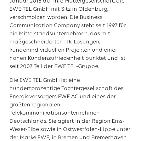
Januar 2015 auf ihre Muttergesellschaft, die
EWE TEL GmbH mit Sitz in Oldenburg,
verschmolzen worden. Die Business
Communication Company steht seit 1997 für
ein Mittelstandsunternehmen, das mit
maßgeschneiderten ITK-Lösungen,
kundenindividuellen Projekten und einer
hohen Kundenzufriedenheit punktet und ist
seit 2007 Teil der EWE TEL-Gruppe.
Die EWE TEL GmbH ist eine
Das EWE-Jobportal
hundertprozentige Tochtergesellschaft des
Unsere neuesten Stellenangebote
Energieversorgers EWE AG und eines der
größten regionalen
Telekommunikationsunternehmen
Deutschlands. Sie agiert in der Region Ems-
Weser-Elbe sowie in Ostwestfalen-Lippe unter
der Marke EWE, in Bremen und Bremerhaven