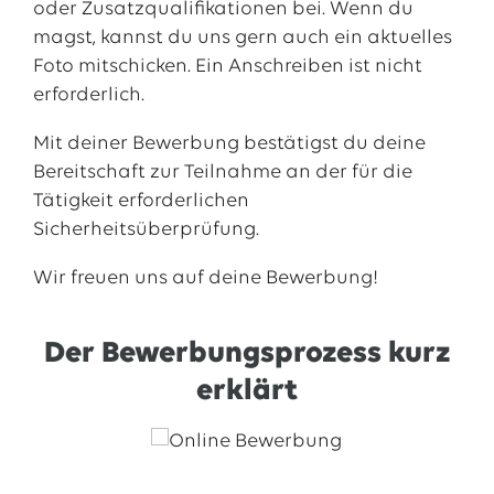
oder Zusatzqualifikationen bei. Wenn du
Welche Ausbildungsinhalte hast du als besonders
magst, kannst du uns gern auch ein aktuelles
interessant empfunden?
Foto mitschicken. Ein Anschreiben ist nicht
erforderlich.
Besonders interessant fand ich die
Bachelorarbeit, da sie meine erste größere
Mit deiner Bewerbung bestätigst du deine
selbstständige Aufgabe war. Auch die
Bereitschaft zur Teilnahme an der für die
begleitenden Seminare und Kurse zur
Tätigkeit erforderlichen
Ausbildung von Soft Skills waren sehr wertvoll.
Sicherheitsüberprüfung.
Zudem schätzte ich die Möglichkeit, meine
Wir freuen uns auf deine Bewerbung!
Ausbildung mitzugestalten, indem ich
Abteilungen wählen konnte, die mich besonders
ansprachen.
Der Bewerbungsprozess kurz
erklärt
Was sind deine Karriereziele im Unternehmen?
Meine Karriereziele im Unternehmen umfassen
ein berufsbegleitendes Masterstudium bei der