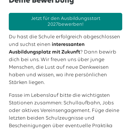
Deine Bewerbung
deiner Sicht die größten Vorteile eines dualen
Studiums bei EWE?
Jetzt für den Ausbildungsstart
Ein duales Studium bei EWE bietet zahlreiche
2027
bewerben!
Vorteile. In kurzer Zeit können Studierende
sowohl einen akademischen Abschluss als auch
Du hast die Schule erfolgreich abgeschlossen
wertvolle Praxiserfahrung erwerben. Die enge
und suchst einen
interessanten
Verzahnung von Theorie und Praxis ermöglicht
Ausbildungsplatz mit Zukunft
? Dann bewirb
es, das Gelernte direkt anzuwenden und
dich bei uns. Wir freuen uns über junge
wichtige Soft Skills zu entwickeln. EWE als breit
Menschen, die Lust auf neue Denkweisen
aufgestellter Konzern bietet viele
haben und wissen, wo ihre persönlichen
Entwicklungsmöglichkeiten und arbeitet mit
Stärken liegen.
renommierten Hochschulen wie der PHWT
Fasse im Lebenslauf bitte die wichtigsten
zusammen. Oldenburg als attraktiver Standort
Stationen zusammen: Schullaufbahn, Jobs
und die hohe Jobsicherheit in
oder aktives Vereinsengagement. Füge deine
zukunftsrelevanten Tätigkeitsfeldern wie
letzten beiden Schulzeugnisse und
erneuerbare Energien und Digitalisierung
Bescheinigungen über eventuelle Praktika
machen das duale Studium besonders attraktiv.