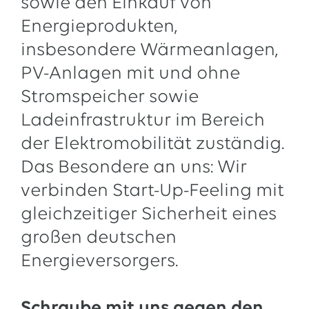
sowie den Einkauf von
13.07.2026
EWE VERTRIEB GmbH
Energieprodukten,
Neue Wärmepumpenförderung: EWE gibt Orientierung
insbesondere Wärmeanlagen,
30.06.2026
EWE NETZ GmbH
PV-Anlagen mit und ohne
Spatenstich für erste Wasserstoffpipeline im Nordwesten
Stromspeicher sowie
09.06.2026
EWE AG
Ladeinfrastruktur im Bereich
Salzgitter AG und EWE schließen Vertrag über die ...
der Elektromobilität zuständig.
Alle Pressemitteilungen
Das Besondere an uns: Wir
verbinden Start-Up-Feeling mit
gleichzeitiger Sicherheit eines
großen deutschen
Energieversorgers.
Schraube mit uns gegen den