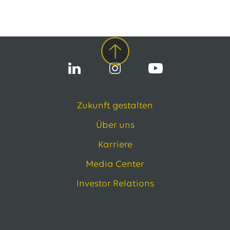
13.07.2026
EWE VERTRIEB GmbH
Neue Wärmepumpenförderung: EWE gibt Orientierung
30.06.2026
EWE NETZ GmbH
Spatenstich für erste Wasserstoffpipeline im Nordwesten
09.06.2026
EWE AG
Salzgitter AG und EWE schließen Vertrag über die ...
Zukunft gestalten
Alle Pressemitteilungen
Über uns
Karriere
Media Center
Investor Relations