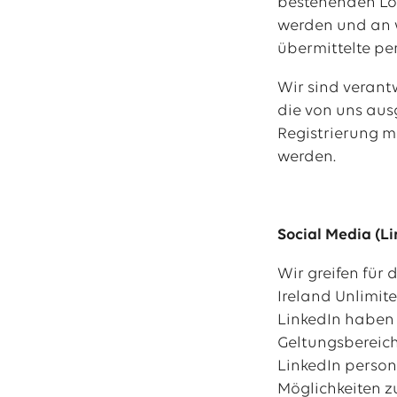
bestehenden Lö
werden und an 
übermittelte pe
Wir sind verant
die von uns aus
Registrierung m
werden.
Social Media (Li
Wir greifen für
Ireland Unlimite
LinkedIn haben 
Geltungsbereich
LinkedIn person
Möglichkeiten z