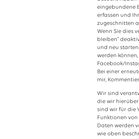
eingebundene Bu
erfassen und Ih
zugeschnitten 
Wenn Sie dies v
bleiben" deakti
und neu starten
werden können, 
Facebook/Insta
Bei einer erneu
mir, Kommentier
Wir sind verant
die wir hierübe
sind wir für di
Funktionen von
Daten werden vo
wie oben beschr