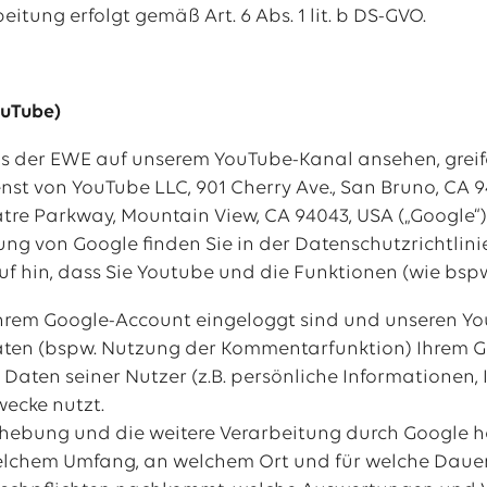
itung erfolgt gemäß Art. 6 Abs. 1 lit. b DS-GVO.
ouTube)
os der EWE auf unserem YouTube-Kanal ansehen, grei
st von YouTube LLC, 901 Cherry Ave., San Bruno, CA 94
re Parkway, Mountain View, CA 94043, USA („Google“)
ng von Google finden Sie in der Datenschutzrichtlinie
uf hin, dass Sie Youtube und die Funktionen (wie bs
Ihrem Google-Account eingeloggt sind und unseren 
täten (bspw. Nutzung der Kommentarfunktion) Ihrem G
Daten seiner Nutzer (z.B. persönliche Informationen, I
wecke nutzt.
hebung und die weitere Verarbeitung durch Google habe
elchem Umfang, an welchem Ort und für welche Dauer