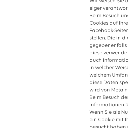
Wir weisen Sie 
eigenverantwort
Beim Besuch uns
Cookies auf Ihr
Facebook-Seiten
stellen. Die i
gegebenenfalls 
diese verwendet
auch Informatio
In welcher Weis
welchem Umfang
diese Daten spe
wird von Meta n
Beim Besuch der
Informationen ü
Wenn Sie als Nu
ein Cookie mit 
besucht haben u