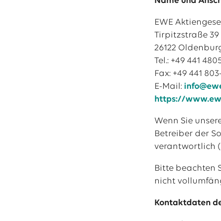
Name und Anschr
13.07.2026
EWE VERTRIEB GmbH
EWE Aktiengese
Neue Wärmepumpenförderung: EWE gibt Orientierung
Das EWE-Jobport
Tirpitzstraße 39
30.06.2026
EWE NETZ GmbH
26122 Oldenbur
Unsere neuesten S
Spatenstich für erste Wasserstoffpipeline im Nordwesten
Tel.: +49 441 480
Fax: +49 441 803
09.06.2026
EWE AG
E-Mail:
info@ew
Salzgitter AG und EWE schließen Vertrag über die ...
https://www.ew
Alle Pressemitteilungen
Wenn Sie unsere
Betreiber der S
verantwortlich (
Bitte beachten 
nicht vollumfän
Kontaktdaten d