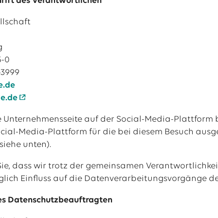
ift des Verantwortlichen
llschaft
al
g
tellenangebote
5-0
-3999
e.de
e.de
 Unternehmensseite auf der Social-Media-Plattform 
ocial-Media-Plattform für die bei diesem Besuch au
siehe unten).
Sie, dass wir trotz der gemeinsamen Verantwortlichke
glich Einfluss auf die Datenverarbeitungsvorgänge 
es Datenschutzbeauftragten