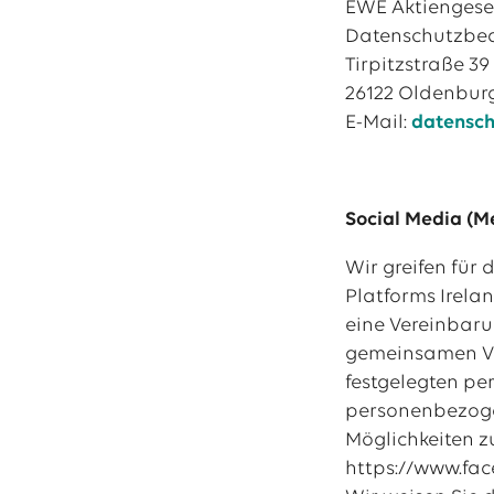
EWE Aktiengese
Datenschutzbea
Tirpitzstraße 39
26122 Oldenbur
E-Mail:
datensc
Social Media (M
Wir greifen für
Platforms Irela
eine Vereinbaru
gemeinsamen Ver
festgelegten pe
personenbezogen
Möglichkeiten z
https://www.fac