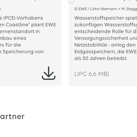
n
© EWE / Litho Niemann + M. Ste
 IPCEI-Vorhabens
Wasserstoffspeicher spiel
n Coastline" plant EWE
zukünftigen Wasserstoffs
ernenstandort in
entscheidende Rolle für d
mbau eines
Versorgungssicherheit und
s für die
Netzstabilität - anlog den
e Speicherung von
Erdgasspeichern, die EWE
als 50 Jahren betreibt.
(JPG 6,6 MB)
artner