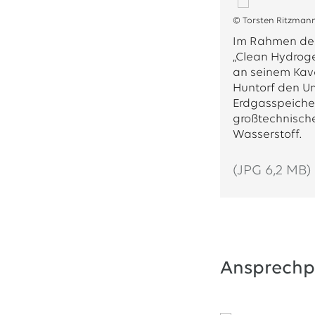
© Torsten Ritzman
Im Rahmen des
„Clean Hydroge
an seinem Kav
Huntorf den U
Erdgasspeicher
großtechnisch
Wasserstoff.
(JPG 6,2 MB)
Ansprechp