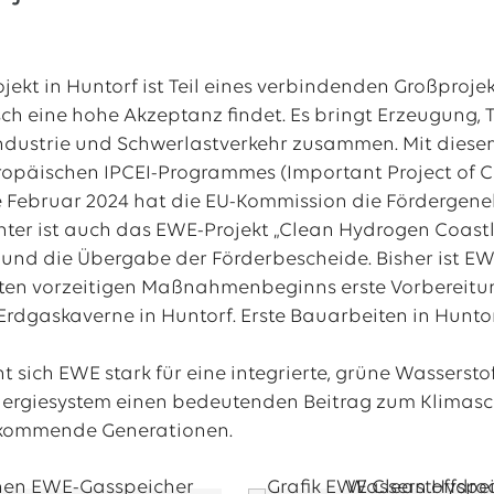
jekt in Huntorf ist Teil eines verbindenden Großproj
sch eine hohe Akzeptanz findet. Es bringt Erzeugung
Industrie und Schwerlastverkehr zusammen. Mit diese
opäischen IPCEI-Programmes (Important Project of C
e Februar 2024 hat die EU-Kommission die Fördergen
ter ist auch das EWE-Projekt „Clean Hydrogen Coastlin
 und die Übergabe der Förderbescheide. Bisher ist E
en vorzeitigen Maßnahmenbeginns erste Vorbereitun
rdgaskaverne in Huntorf. Erste Bauarbeiten in Huntor
sich EWE stark für eine integrierte, grüne Wasserstof
ergiesystem einen bedeutenden Beitrag zum Klimasch
 kommende Generationen.