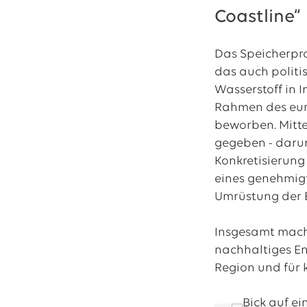
Coastline“
Das Speicherpro
das auch politi
Wasserstoff in 
Rahmen des eur
beworben. Mitt
gegeben - darun
Konkretisierung
eines genehmigt
Umrüstung der E
Insgesamt macht 
nachhaltiges En
Region und für