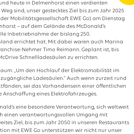
und heute in Delmenhorst einen verdienten
Weg sind, unser gestecktes Ziel bis zum Jahr 2025
er der Mobilitätsgessellschaft EWE Go) am Dienstag
enhorst – auf dem Gelände des McDonald‘s
lle Inbetriebnahme der bislang 250.
land errichtet hat. Mit dabei waren auch Marina
ranchise-Nehmer Timo Reimann. Geplant ist, bis
cDrive Schnellladesäulen zu errichten.
Raum. „Um den Hochlauf der Elektromobilität im
h zugängliche Ladesäulen.“ Auch wenn zurzeit rund
tfänden, sei das Vorhandensein einer öffentlichen
ie Anschaffung eines Elektrofahrzeuges.
ald‘s eine besondere Verantwortung, sich weltweit
rch einen verantwortungsvollen Umgang mit
ites Ziel, bis zum Jahr 2050 in unseren Restaurants
tion mit EWE Go unterstützen wir nicht nur unser