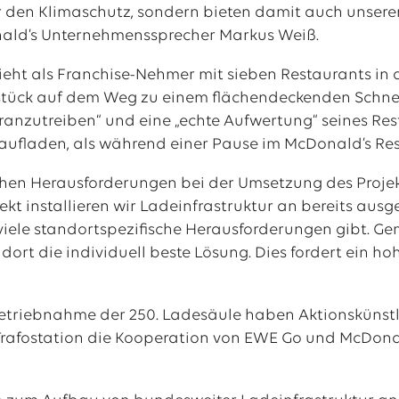
den Klimaschutz, sondern bieten damit auch unseren
nald’s Unternehmenssprecher Markus Weiß.
eht als Franchise-Nehmer mit sieben Restaurants in d
stück auf dem Weg zu einem flächendeckenden Schne
anzutreiben“ und eine „echte Aufwertung“ seines Res
aufladen, als während einer Pause im McDonald’s Res
chen Herausforderungen bei der Umsetzung des Proje
jekt installieren wir Ladeinfrastruktur an bereits au
viele standortspezifische Herausforderungen gibt. G
dort die individuell beste Lösung. Dies fordert ein 
etriebnahme der 250. Ladesäule haben Aktionskünstle
afostation die Kooperation von EWE Go und McDonald‘