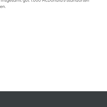
 insgesamt gut 1.000 McDonald‘s-Standorten
en.