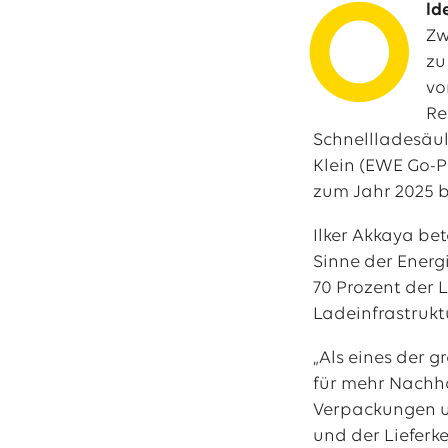
O
ld
Zw
zu
Das EWE-Jobport
vo
Unsere neuesten S
Re
Schnellladesäul
Klein (EWE Go-P
zum Jahr 2025 b
Ilker Akkaya be
Sinne der Energ
70 Prozent der 
Ladeinfrastrukt
„Als eines der 
für mehr Nachha
Verpackungen un
und der Lieferk