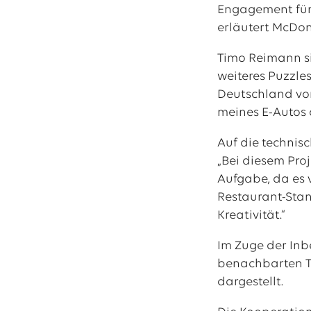
Engagement für 
erläutert McDo
Timo Reimann si
weiteres Puzzle
Deutschland vor
meines E-Autos 
Auf die technis
„Bei diesem Pro
Aufgabe, da es 
Restaurant-Stan
Kreativität.“
Im Zuge der Inb
benachbarten Tr
dargestellt.