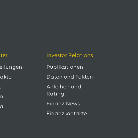
ter
Investor Relations
teilungen
Publikationen
takte
Daten und Fakten
s
Anleihen und
Rating
en
Finanz-News
ia
Finanzkontakte