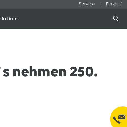
Service
Einkauf
elations
s nehmen 250.