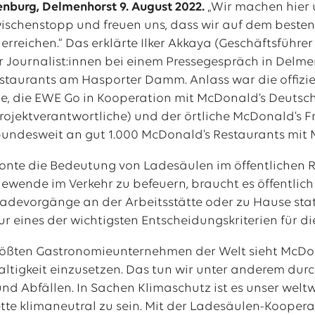
enburg, Delmenhorst 9. August 2022.
„Wir machen hier 
ischenstopp und freuen uns, dass wir auf dem besten 
 erreichen.“ Das erklärte Ilker Akkaya (Geschäftsführ
al
r Journalist:innen bei einem Pressegespräch in Delm
tellenangebote
staurants am Hasporter Damm. Anlass war die offizie
e, die EWE Go in Kooperation mit McDonald‘s Deutsch
rojektverantwortliche) und der örtliche McDonald’s F
undesweit an gut 1.000 McDonald’s Restaurants mit M
tonte die Bedeutung von Ladesäulen im öffentlichen 
iewende im Verkehr zu befeuern, braucht es öffentlic
Ladevorgänge an der Arbeitsstätte oder zu Hause stat
ur eines der wichtigsten Entscheidungskriterien für d
größten Gastronomieunternehmen der Welt sieht McDon
ltigkeit einzusetzen. Das tun wir unter anderem du
d Abfällen. In Sachen Klimaschutz ist es unser weltwe
ette klimaneutral zu sein. Mit der Ladesäulen-Koopera