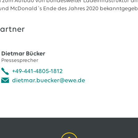
n zum Aufbau von bundesweiter Ladeinfrastruktur an
und McDonald´s Ende des Jahres 2020 bekanntgegeb
artner
Dietmar Bücker
Pressesprecher
+49-441-4805-1812
dietmar.buecker@ewe.de