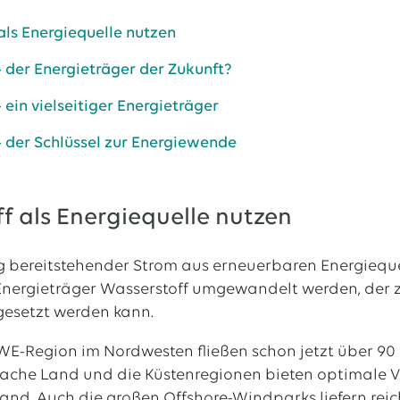
als Energiequelle nutzen
al
- der Energieträger der Zukunft?
tellenangebote
 ein vielseitiger Energieträger
- der Schlüssel zur Energiewende
f als Energiequelle nutzen
 bereitstehender Strom aus erneuerbaren Energiequ
nergieträger Wasserstoff umgewandelt werden, der zu
gesetzt werden kann.
WE-Region im Nordwesten fließen schon jetzt über 90
flache Land und die Küstenregionen bieten optimale 
nd. Auch die großen Offshore-Windparks liefern reic