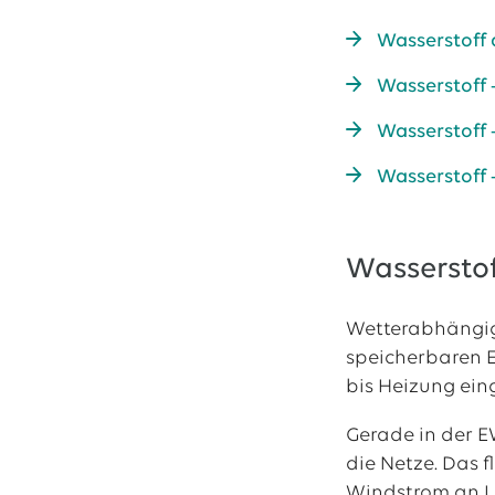
Wasserstoff 
Das EWE-Jobport
Wasserstoff 
Unsere neuesten S
Wasserstoff -
Wasserstoff 
Wasserstof
Wetterabhängig
speicherbaren E
bis Heizung ein
Gerade in der E
die Netze. Das 
Windstrom an La