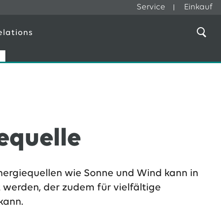
Service
Einkauf
elations
a
equelle
ergiequellen wie Sonne und Wind kann in
erden, der zudem für vielfältige
kann.