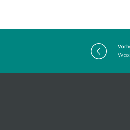
Vorhe
Wass